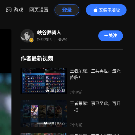
游戏
网页设置
登录
安装电脑版
内容更精彩
峡谷养鸽人
关注
粉丝
2513
|
关注
0
作者最新视频
王者荣耀：三兵再世，蚩奼
降临！
16
|
00:18
7小时前
王者荣耀：事已至此，再开
一把
308
|
00:25
7小时前