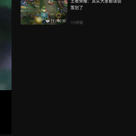
王者荣耀：其实大家都误会
策划了
11
|
00:30
7小时前