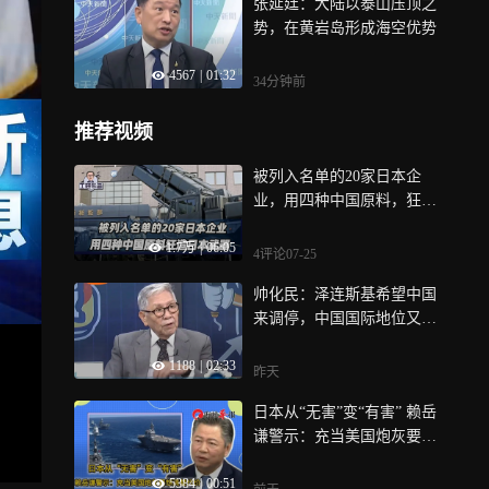
张延廷：大陆以泰山压顶之
势，在黄岩岛形成海空优势
4567
|
01:32
34分钟前
推荐视频
被列入名单的20家日本企
业，用四种中国原料，狂造
日本武器
1.7万
|
06:05
4评论
07-25
帅化民：泽连斯基希望中国
来调停，中国国际地位又高
了
1188
|
02:33
昨天
日本从“无害”变“有害” 赖岳
谦警示：充当美国炮灰要想
清楚代价
5384
|
00:51