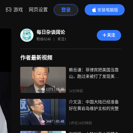
游戏
网页设置
登录
安装电脑版
内容更精彩
每日杂谈阔论
关注
粉丝
6240
|
关注
1
作者最新视频
赖岳谦：菲律宾把美国当靠
山，跑过来被打了发现美国
不见了
1371
|
01:49
34分钟前
介文汲：中国大陆已经准备
好在黄岩岛维护主权的完整
3447
|
01:48
1评论
34分钟前