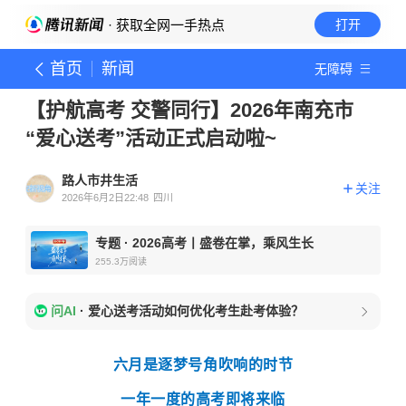
· 获取全网一手热点
打开
首页
新闻
无障碍
【护航高考 交警同行】2026年南充市
“爱心送考”活动正式启动啦~
路人市井生活
关注
2026年6月2日22:48
四川
专题
·
2026高考丨盛卷在掌，乘风生长
255.3万
阅读
问AI
·
爱心送考活动如何优化考生赴考体验？
六月是逐梦号角吹响的时节
一年一度的高考即将来临