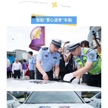
张贴“爱心送考”车贴