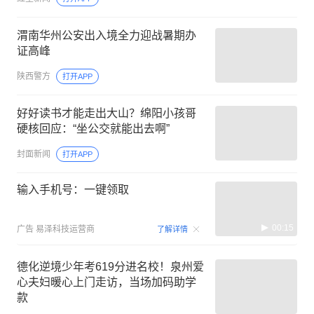
渭南华州公安出入境全力迎战暑期办
证高峰
陕西警方
打开APP
好好读书才能走出大山？绵阳小孩哥
硬核回应：“坐公交就能出去啊”
封面新闻
打开APP
输入手机号：一键领取
00:15
广告
易泽科技运营商
了解详情
德化逆境少年考619分进名校！泉州爱
心夫妇暖心上门走访，当场加码助学
款