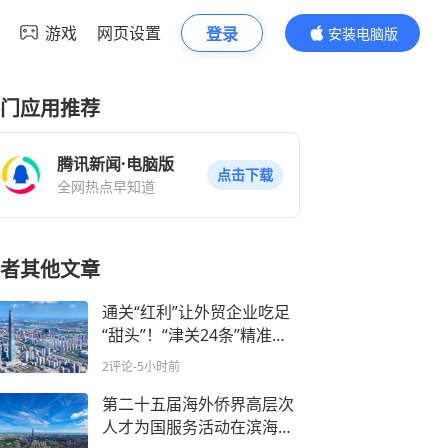
游戏
网页设置
登录
安装电脑版
内容更精彩
门应用推荐
腾讯新闻·电脑版
点击下载
全网热点早知道
者其他文章
通关“红利”让外贸企业吃足
“甜头”！“津关24条”精准滴
灌助力滨海新区高水平开放
2评论
-5小时前
第二十五届海外侨界高层次
人才为国服务活动在滨海新