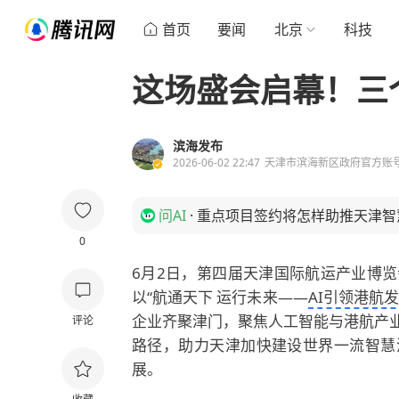
首页
要闻
北京
科技
这场盛会启幕！三
滨海发布
2026-06-02 22:47
天津市滨海新区政府官方账
问AI
·
重点项目签约将怎样助推天津智
0
6月2日，第四届天津国际航运产业博
以“航通天下 运行未来——
AI引领港航
企业齐聚津门，聚焦人工智能与港航产
评论
路径，助力天津加快建设世界一流智慧
展。