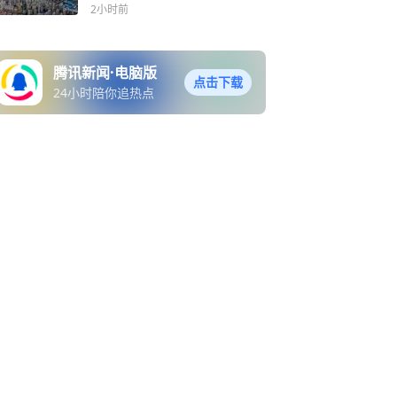
区举办
2小时前
腾讯新闻·电脑版
点击下载
24小时陪你追热点