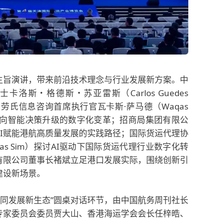
主旨演讲，带来前沿技术理念与行业发展新方案。中
洛斯・格德斯・苏亚雷斯（Carlos Guedes
；劳氏信息咨询首席执行官瓦卡斯·萨马德（Waqas
动向智能决策升级的数字化变革；招商局集团有限公
I赋能港航高质量发展的实践路径；国际货运代理协
mas Sim）探讨AI驱动下国际货运代理行业数字化转
有限公司董事长褚斌立足港口发展实际，围绕创新引
建设新场景。
航协同发展新生态”圆桌对话环节，由中国航务周刊社长
专家委员会委员贾大山、香港海运学会会长任梓晧、