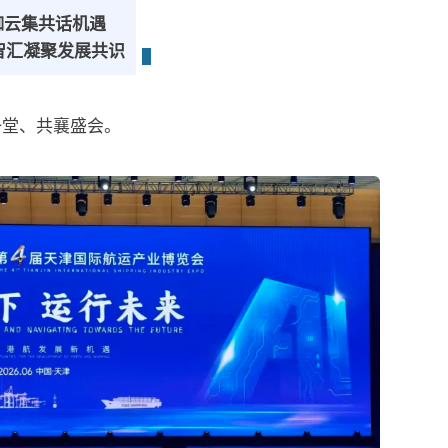
咖云集共话机遇
智汇凝聚发展共识
一堂、共襄盛会。