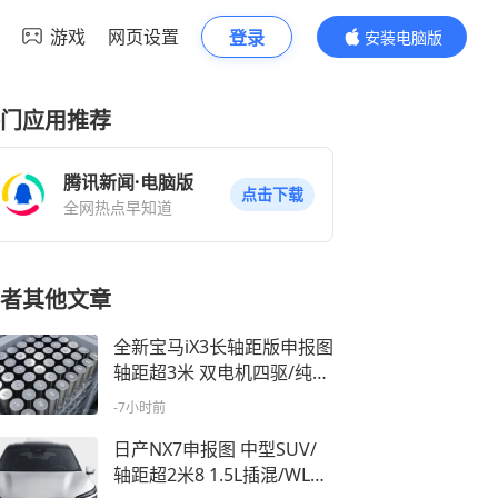
游戏
网页设置
登录
安装电脑版
内容更精彩
门应用推荐
腾讯新闻·电脑版
点击下载
全网热点早知道
者其他文章
全新宝马iX3长轴距版申报图
轴距超3米 双电机四驱/纯电
续航900km
-7小时前
日产NX7申报图 中型SUV/
轴距超2米8 1.5L插混/WLTC