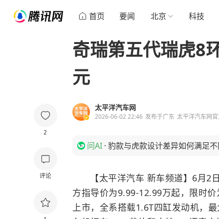
首页
要闻
北京
科技
奇瑞第五代瑞虎8环塔
元
太平洋汽车网
2026-06-02 22:46
发布于
广东
太平洋汽车网官
2
问AI
·
豹款与虎款设计差异如何满足不
评论
【太平洋汽车 新车频道】6月2
方指导价为9.99-12.99万起，限时价为
上市，全系搭载1.6T四缸发动机，