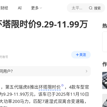
财经
AI
更多
太平洋汽车网
搜索
限时价9.29-11.99万
热
关注
方账号
作
同用户？
日，第五代瑞虎8推出
环塔限时价
，4款车型官
9.29-11.99万元，该车已于2025年11月10日
最大功率200马力，匹配7速湿式双离合变速箱，