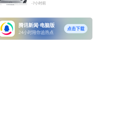
纯电续航225km
-7小时前
腾讯新闻·电脑版
点击下载
24小时陪你追热点