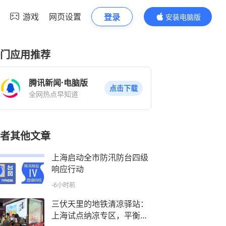
游戏
网页设置
登录
安装电脑版
内容更精彩
门应用推荐
腾讯新闻·电脑版
点击下载
全网热点早知道
者其他文章
上海启动全市防汛防台四级
响应行动
-6小时前
三伏天里的地铁清凉驿站：
上海试点纳凉专区，平衡通