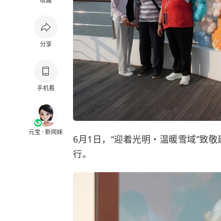
收藏
分享
手机看
元宝 · 新闻妹
6月1日，“迎着光明・温暖雪域”致
行。