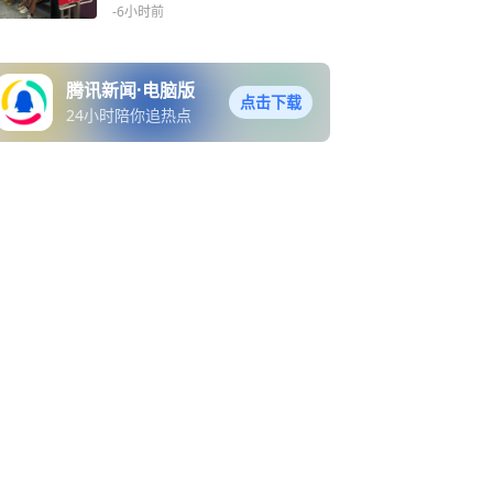
行秩序与民生温度
-6小时前
腾讯新闻·电脑版
点击下载
24小时陪你追热点