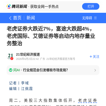
· 获取全网一手热点
打开
首页
新闻
无障碍
老虎证券大跌近7%，富途大跌超4%，
老虎国际、艾德证券等启动内地存量业
务整治
21世纪经济报道
关注
2026年6月2日22:42
广东
21世纪经济报道官方账号
问AI
·
行业规范会引发哪些市场变局？
记者丨李域
编辑丨江佩霞
周二，
美股三大指数集体低开，
老虎证券