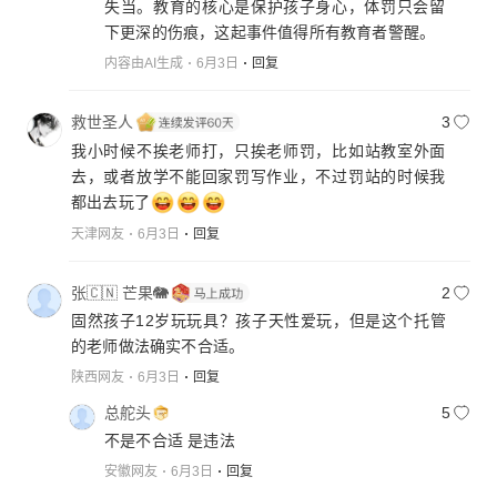
失当。教育的核心是保护孩子身心，体罚只会留
下更深的伤痕，这起事件值得所有教育者警醒。
内容由AI生成
6月3日
回复
救世圣人
3
我小时候不挨老师打，只挨老师罚，比如站教室外面
去，或者放学不能回家罚写作业，不过罚站的时候我
都出去玩了
天津网友
6月3日
回复
张🇨🇳 芒果🐘
2
固然孩子12岁玩玩具？孩子天性爱玩，但是这个托管
的老师做法确实不合适。
陕西网友
6月3日
回复
总舵头
5
不是不合适 是违法
安徽网友
6月3日
回复