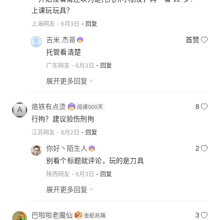
上课玩玩具？
上海网友
6月3日
回复
吉米.杰哥
首赞
托管看清楚
广东网友
6月3日
回复
展开更多回复
烙铁有点烫
8
行拘？建议验伤刑拘
江苏网友
6月2日
回复
你好丶陌生人
2
别看个标题就评论，玩的是刀具
陕西网友
6月3日
回复
展开更多回复
巴啦啦老魔仙
3