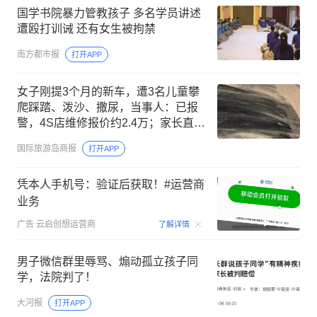
国学书院暴力管教孩子 多名学员讲述
遭殴打训诫 还有女生被拘禁
南方都市报
打开APP
女子刚提3个月的新车，遭3名儿童攀
爬踩踏、泼沙、撒尿，当事人：已报
警，4S店维修报价约2.4万；家长直言
赔偿金太离谱、“让她去起诉”
国际旅游岛商报
打开APP
凭本人手机号：验证后获取！#运营商
业务
00:15
广告
云启创想运营商
了解详情
男子微信群里辱骂、煽动孤立孩子同
学，法院判了！
大河报
打开APP