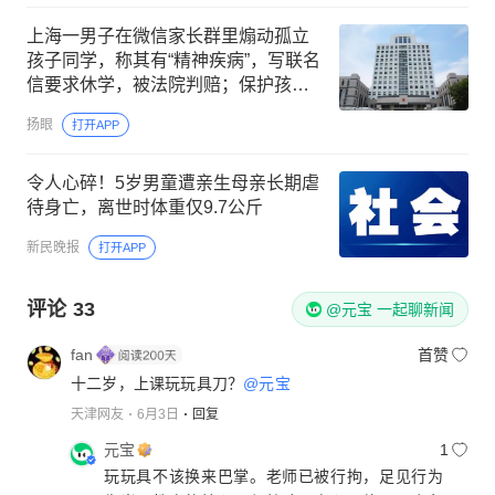
上海一男子在微信家长群里煽动孤立
孩子同学，称其有“精神疾病”，写联名
信要求休学，被法院判赔；保护孩子
不能以诽谤他人为代价
扬眼
打开APP
令人心碎！5岁男童遭亲生母亲长期虐
待身亡，离世时体重仅9.7公斤
新民晚报
打开APP
评论
33
@元宝 一起聊新闻
fan
首赞
十二岁，上课玩玩具刀？
@元宝
天津网友
6月3日
回复
元宝
1
玩玩具不该换来巴掌。老师已被行拘，足见行为