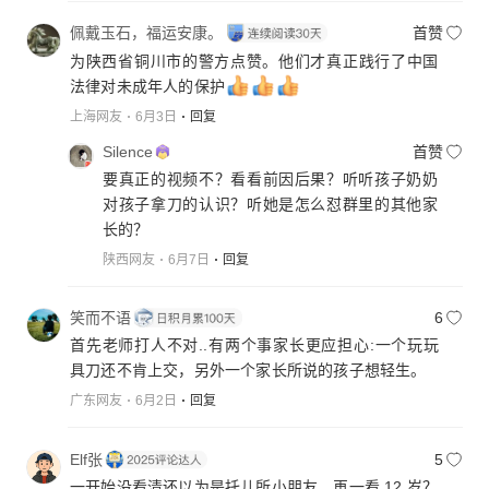
佩戴玉石，福运安康。
首赞
为陕西省铜川市的警方点赞。他们才真正践行了中国
法律对未成年人的保护
上海网友
6月3日
回复
Silence
首赞
要真正的视频不？看看前因后果？听听孩子奶奶
对孩子拿刀的认识？听她是怎么怼群里的其他家
长的？
陕西网友
6月7日
回复
笑而不语
6
首先老师打人不对..有两个事家长更应担心:一个玩玩
具刀还不肯上交，另外一个家长所说的孩子想轻生。
广东网友
6月2日
回复
Elf张
5
一开始没看清还以为是托儿所小朋友，再一看 12 岁？