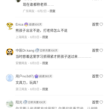
现在谁都称老师……
广东网友
6月2日
回复
Erica
首赞
熊孩子出言不逊，打老师怎么不说
上海网友
6月3日
回复
中医Dr.kang
首赞
当时想着这里学习抓得紧才把孩子送过来…………
安徽网友
6月3日
回复
用户no3dl7j
首赞
文具刀，玩具？
浙江网友
6月3日
回复
阳光
首赞
你非要让他道歉有啥用啊？你要的是重罚他，让他赔