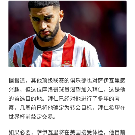
据报道，其他顶级联赛的俱乐部也对萨伊瓦里感
兴趣，但这位摩洛哥球员渴望加入拜仁，这是他
的首选目的地。拜仁已经对他进行了多年的考
察，几周前已将他确定为转会目标，拜仁希望在
世界杯前敲定交易。
如果必要，萨伊瓦里将在美国接受体检，他目前