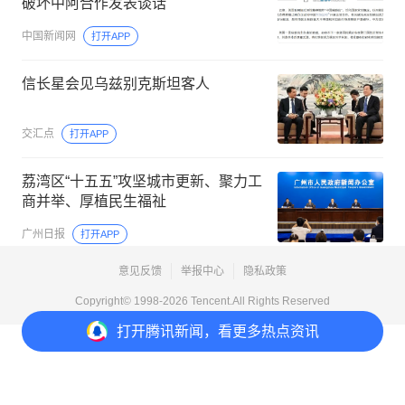
破坏中阿合作发表谈话
中国新闻网
打开APP
信长星会见乌兹别克斯坦客人
交汇点
打开APP
荔湾区“十五五”攻坚城市更新、聚力工
商并举、厚植民生福祉
广州日报
打开APP
意见反馈
举报中心
隐私政策
Copyright© 1998-
2026
Tencent.All Rights Reserved
打开
腾讯新闻，看更多热点资讯