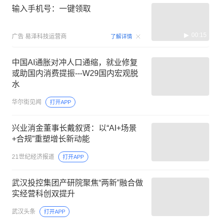
输入手机号：一键领取
00:15
广告
易泽科技运营商
了解详情
中国AI通胀对冲人口通缩，就业修复
或助国内消费提振---W29国内宏观脱
水
华尔街见闻
打开APP
兴业消金董事长戴叙贤：以“AI+场景
+合规”重塑增长新动能
21世纪经济报道
打开APP
武汉投控集团产研院聚焦“两新”融合做
实经营科创双提升
武汉头条
打开APP