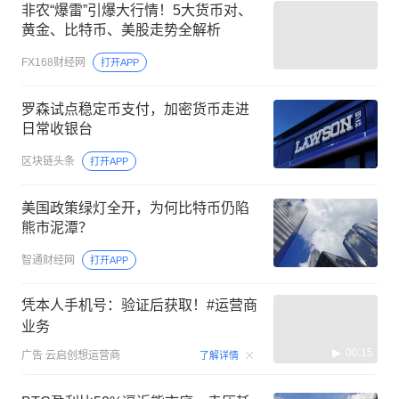
非农“爆雷”引爆大行情！5大货币对、
黄金、比特币、美股走势全解析
FX168财经网
打开APP
罗森试点稳定币支付，加密货币走进
日常收银台
区块链头条
打开APP
美国政策绿灯全开，为何比特币仍陷
熊市泥潭？
智通财经网
打开APP
凭本人手机号：验证后获取！#运营商
业务
00:15
广告
云启创想运营商
了解详情