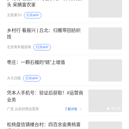
头 采摘富农家
五家渠TV
打开APP
乡村行 看振兴 | 丘北：归雁带回纺织
技
北京青年报官网
打开APP
枣庄：一颗石榴的“链”上增值
大众日报
打开APP
凭本人手机号：验证后获取！#运营商
业务
00:15
广告
云启创想运营商
了解详情
松桃盘信镇楼台村：四百余亩黄桃喜