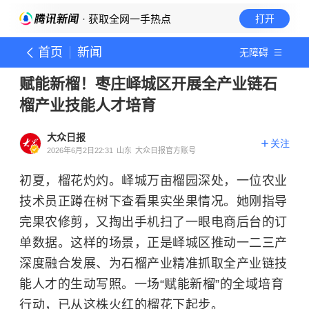
· 获取全网一手热点
打开
首页
新闻
无障碍
赋能新榴！枣庄峄城区开展全产业链石
榴产业技能人才培育
大众日报
关注
2026年6月2日22:31
山东
大众日报官方账号
初夏，榴花灼灼。峄城万亩榴园深处，一位农业
技术员正蹲在树下查看果实坐果情况。她刚指导
完果农修剪，又掏出手机扫了一眼电商后台的订
单数据。这样的场景，正是峄城区推动一二三产
深度融合发展、为石榴产业精准抓取全产业链技
能人才的生动写照。一场“赋能新榴”的全域培育
行动，已从这株火红的榴花下起步。