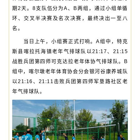
期2天。8支队伍分为A、B两组，通过小组单循
环、交叉半决赛及名次决赛，最终决出一至八
名。
当日上午，小组赛正式打响。A组中，特克
斯县喀拉托海镇老年气排球队以21:17、21:15
战胜兵团第四师可克达拉老年体协气排球队。B
组中，喀尔墩老年体育协会分会银河谷康养城队
以21:16、21:11击败兵团第四师军垦路社区老
年气排球队。