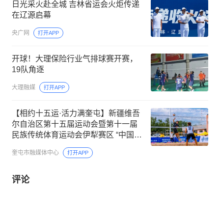
日光采火赴全城 吉林省运会火炬传递
在辽源启幕
央广网
打开APP
开球！大理保险行业气排球赛开赛，
19队角逐
大理融媒
打开APP
【相约十五运·活力满奎屯】新疆维吾
尔自治区第十五届运动会暨第十一届
民族传统体育运动会伊犁赛区 “中国交
建杯”沙滩排球比赛开赛
奎屯市融媒体中心
打开APP
评论