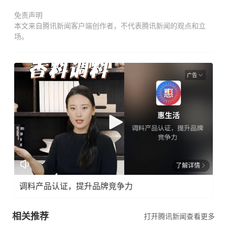
免责声明
本文来自腾讯新闻客户端创作者，不代表腾讯新闻的观点和立
场。
广告
了解详情
调料产品认证，提升品牌竞争力
相关推荐
打开腾讯新闻查看更多