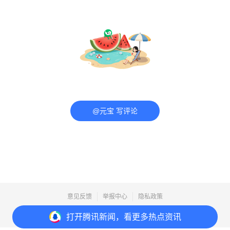
@元宝 写评论
意见反馈
举报中心
隐私政策
Copyright© 1998-
2026
Tencent.All Rights Reserved
打开
腾讯新闻，看更多热点资讯