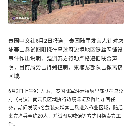
泰国中文社6月2日报道，泰国陆军发言人针对柬
埔寨士兵试图阻挠在乌汶府边境地区铁丝网铺设
事件作出说明，强调泰方行动严格遵循联合声
明，目前局势已得到控制，柬埔寨部队已撤离该
区域。
6月2日上午9时左右，泰国陆军驻素拉纳里部队在乌汶
府（乌汶）南云县区域执行边境巡逻及阵地加固任
务，期间发现5名武装柬埔寨士兵进入作业区域，随后
柬方增兵至约20人，并试图以喊话等方式阻挠泰方工
作。