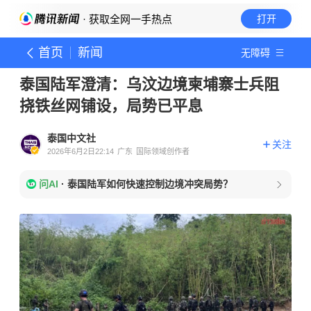
· 获取全网一手热点
打开
首页
新闻
无障碍
泰国陆军澄清：乌汶边境柬埔寨士兵阻
挠铁丝网铺设，局势已平息
泰国中文社
关注
2026年6月2日22:14
广东
国际领域创作者
问AI
·
泰国陆军如何快速控制边境冲突局势？