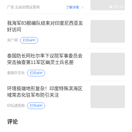
00:15
广告
云启创想运营商
了解详情
我海军83舰编队结束对印度尼西亚友
好访问
央广网
打开APP
泰国防长阿杜尔率下议院军事委员会
突击抽查第11军区幽灵士兵名册
泰国中文社
打开APP
环境极端地形复杂！印度特殊滨海区
域常态化驻军布防引关注
印坛透视局
打开APP
评论