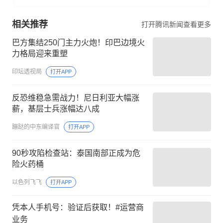
相关推荐
打开腾讯新闻查看更多
巴方集结250门主力火炮！印巴边境火
力格局迎来重塑
印坛透视局
打开APP
反恐维稳急需战力！尼日利亚大幅涨
薪，基层士兵涨幅达八成
蹦跶的中东编译官
打开APP
90秒攻陷检查站：泰国南部正成为危
险火药桶
以色列飞飞
打开APP
凭本人手机号：验证后获取！#运营商
业务