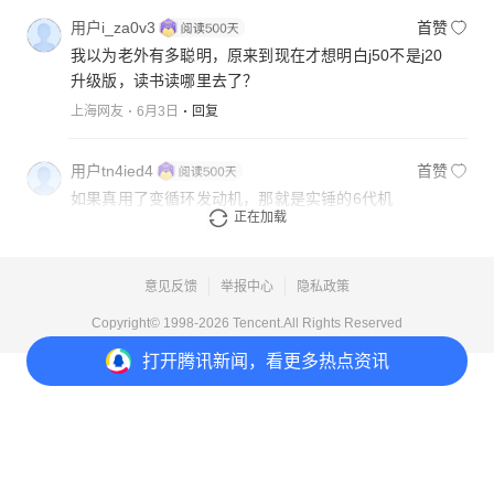
用户i_za0v3
首赞
我以为老外有多聪明，原来到现在才想明白j50不是j20
升级版，读书读哪里去了？
上海网友
6月3日
回复
用户tn4ied4
首赞
如果真用了变循环发动机，那就是实锤的6代机
正在加载
上海网友
6月3日
回复
意见反馈
举报中心
隐私政策
Copyright© 1998-
2026
Tencent.All Rights Reserved
打开
腾讯新闻，看更多热点资讯
打开
APP参与讨论