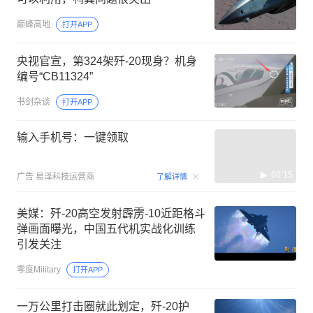
巅峰高地
打开APP
央视官宣，第324架歼-20现身？机身
编号“CB11324”
书剑杂谈
打开APP
输入手机号：一键领取
00:15
广告
易泽科技运营商
了解详情
美媒：歼-20高空发射霹雳-10近距格斗
弹画面曝光，中国五代机实战化训练
引发关注
零度Military
打开APP
一万公里打击圈就此划定，歼-20护