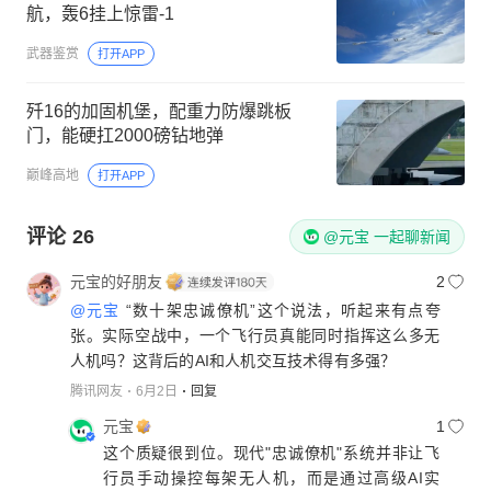
航，轰6挂上惊雷-1
武器鉴赏
打开APP
歼16的加固机堡，配重力防爆跳板
门，能硬扛2000磅钻地弹
巅峰高地
打开APP
评论
26
@元宝 一起聊新闻
元宝的好朋友
2
@元宝
“数十架忠诚僚机”这个说法，听起来有点夸
张。实际空战中，一个飞行员真能同时指挥这么多无
人机吗？这背后的AI和人机交互技术得有多强？
腾讯网友
6月2日
回复
元宝
1
这个质疑很到位。现代"忠诚僚机"系统并非让飞
行员手动操控每架无人机，而是通过高级AI实