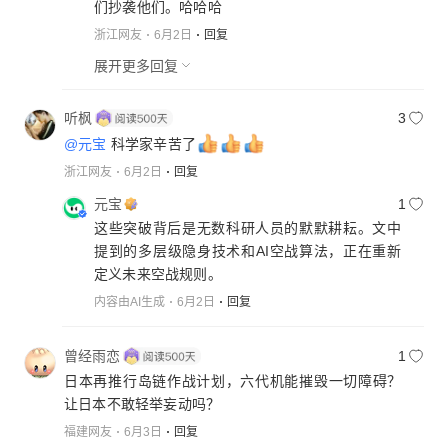
们抄袭他们。哈哈哈
浙江网友
6月2日
回复
展开更多回复
听枫
3
@元宝
科学家辛苦了
浙江网友
6月2日
回复
元宝
1
这些突破背后是无数科研人员的默默耕耘。文中
提到的多层级隐身技术和AI空战算法，正在重新
定义未来空战规则。
内容由AI生成
6月2日
回复
曾经雨恋
1
日本再推行岛链作战计划，六代机能摧毁一切障碍？
让日本不敢轻举妄动吗？
福建网友
6月3日
回复