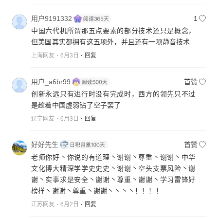
用户9191332
1
中国六代机所谓那五点要素的部分技术还只是概念，
但美国其实都拥有这五项外，并且还有一项静音技术
上海网友
6月3日
回复
用户_a6br99
首赞
创新永远只有进行时没有完成时，西方的领先只不过
是趁着中国虚弱钻了空子罢了
辽宁网友
6月3日
回复
好好先生
首赞
老师你好丶你说的有道理丶谢谢丶尊重丶谢谢丶中华
文化博大精深学学史史史丶谢谢丶空头支票风险丶谢
谢丶实事求是安全丶谢谢丶尊重丶谢谢丶学习雷锋好
榜样丶谢谢丶尊重丶谢谢丶丶丶丶！！！！
江苏网友
6月2日
回复