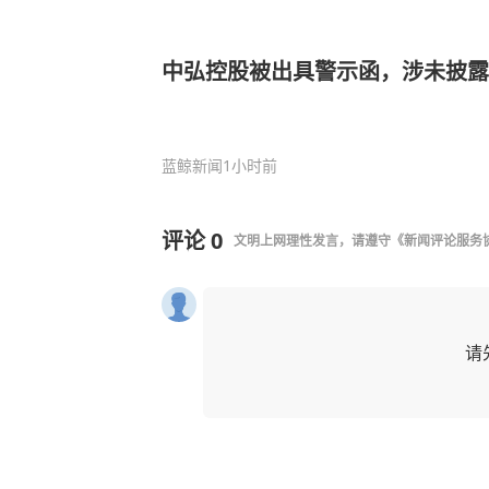
中弘控股被出具警示函，涉未披露
蓝鲸新闻
1小时前
评论
0
文明上网理性发言，请遵守
《新闻评论服务
请