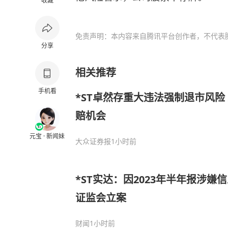
收藏
免责声明：本内容来自腾讯平台创作者，不代表
分享
相关推荐
手机看
*ST卓然存重大违法强制退市风险
赔机会
元宝 · 新闻妹
大众证券报
1小时前
*ST实达：因2023年半年报涉嫌
证监会立案
财闻
1小时前