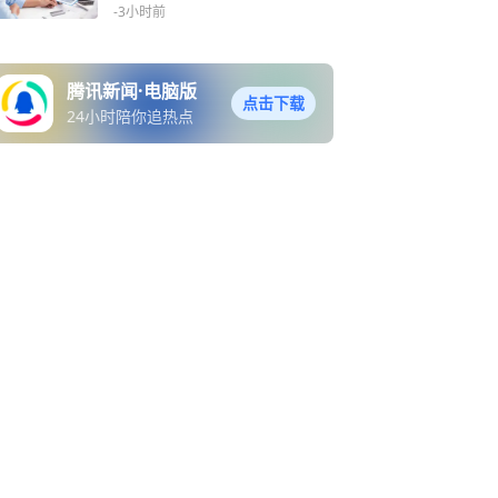
营领域
-3小时前
腾讯新闻·电脑版
点击下载
24小时陪你追热点