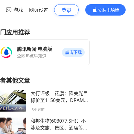
游戏
网页设置
登录
安装电脑版
内容更精彩
门应用推荐
腾讯新闻·电脑版
点击下载
全网热点早知道
者其他文章
大行评级｜花旗：降美光目
标价至1150美元，DRAM及
NAND价格或于明年第二季
-3小时前
见顶
和邦生物(603077.SH)：不
涉及文旅、景区、酒店等经