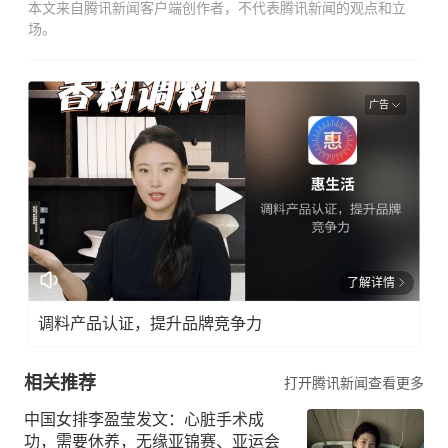
本文来自腾讯新闻客户端创作者，不代表腾讯新闻的观点和立
场。
广告
了解详情
调料产品认证，提升品牌竞争力
相关推荐
打开腾讯新闻查看更多
中国女排李盈莹发文：心脏手术成
功，需要休养，无缘亚锦赛、亚运会