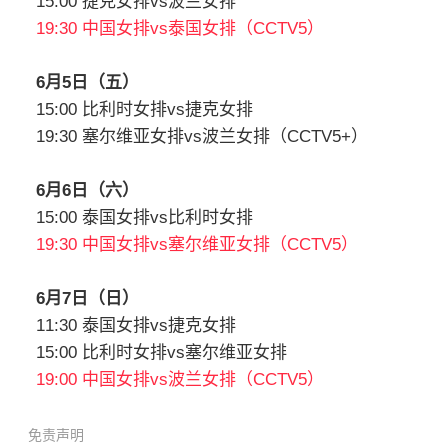
15:00 捷克女排vs波兰女排
19:30 中国女排vs泰国女排（CCTV5）
6月5日（五）
15:00 比利时女排vs捷克女排
19:30 塞尔维亚女排vs波兰女排（CCTV5+）
6月6日（六）
15:00 泰国女排vs比利时女排
19:30 中国女排vs塞尔维亚女排（CCTV5）
6月7日（日）
11:30 泰国女排vs捷克女排
15:00 比利时女排vs塞尔维亚女排
19:00 中国女排vs波兰女排（CCTV5）
免责声明