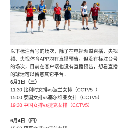
以下标注台号的场次，除了在电视频道直播，央视
频、央视体育APP均有直播预告，但没有标注台号
的场次，目前在客户端也没有直播预告，想看直播
的球迷可以留意其它平台。
6月3日（三）
11:30 比利时女排vs波兰女排（CCTV5+）
15:00 泰国女排vs塞尔维亚女排（CCTV5）
19:30 中国女排vs捷克女排（CCTV5）
6月4日（四）