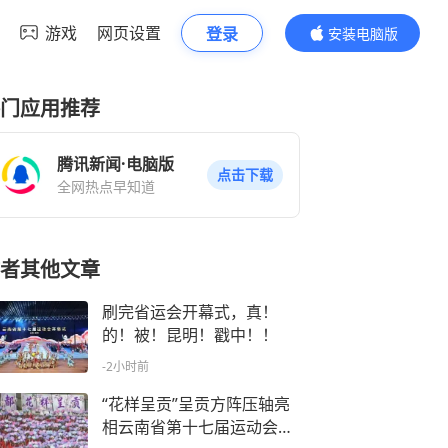
游戏
网页设置
登录
安装电脑版
内容更精彩
门应用推荐
腾讯新闻·电脑版
点击下载
全网热点早知道
者其他文章
刷完省运会开幕式，真！
的！被！昆明！戳中！！
-2小时前
“花样呈贡”呈贡方阵压轴亮
相云南省第十七届运动会开