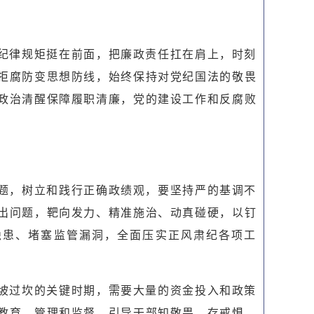
纪律规矩挺在前面，把廉政责任扛在肩上，时刻
拒腐防变思想防线，始终保持对党纪国法的敬畏
政治清醒保障履职清廉，党的建设工作和反腐败
题，树立和践行正确政绩观，要坚持严的基调不
出问题，靶向发力、精准施治、动真碰硬，以钉
隐患、堵塞监管漏洞，全面压实正风肃纪各项工
坡过坎的关键时期，需要大量的资金投入和政策
教育、管理和监督，引导干部知敬畏、存戒惧、