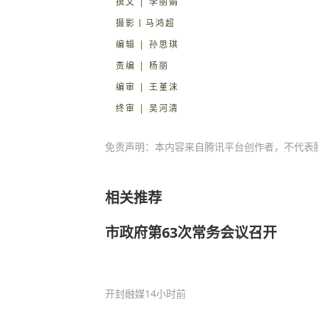
撰文 | 李丽娟
摄影丨马鸿超
编辑 | 孙思琪
责编 | 杨丽
编审 | 王堇沫
终审 | 吴河清
免责声明：本内容来自腾讯平台创作者，不代表
相关推荐
市政府第63次常务会议召开
开封融媒
14小时前