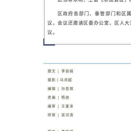
区政府各部门、垂管部门和区
议，会议还邀请
区委办公室、区人大
议。
撰文 | 李丽娟
摄影丨马鸿超
编辑 | 孙思琪
责编 | 杨丽
编审 | 王堇沫
终审 | 吴河清