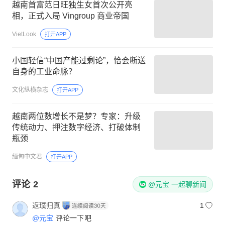
越南首富范日旺独生女首次公开亮
相，正式入局 Vingroup 商业帝国
VietLook
打开APP
小国轻信“中国产能过剩论”，恰会断送
自身的工业命脉？
文化纵横杂志
打开APP
越南两位数增长不是梦？专家：升级
传统动力、押注数字经济、打破体制
瓶颈
缅甸中文君
打开APP
评论
2
@元宝 一起聊新闻
返璞归真
1
@元宝
评论一下吧