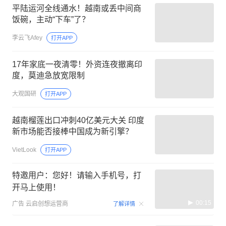
平陆运河全线通水！越南或丢中间商
饭碗，主动“下车”了？
李云飞Afey
打开APP
17年家底一夜清零！外资连夜撤离印
度，莫迪急放宽限制
大观国研
打开APP
越南榴莲出口冲刺40亿美元大关 印度
新市场能否接棒中国成为新引擎？
VietLook
打开APP
特邀用户：您好！请输入手机号，打
开马上使用！
00:15
广告
云启创想运营商
了解详情