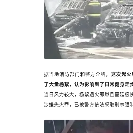
据当地消防部门和警方介绍，
这次起火
了大量杨絮，认为影响到了日常健身走
当日风力较大，杨絮遇火即燃且蔓延极
涉嫌
失火罪
，已被警方依法采取刑事强