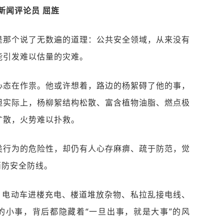
新闻评论员 屈旌
是那个说了无数遍的道理：公共安全领域，从来没有
能引发难以估量的灾难。
心态在作祟。他或许想着，路边的杨絮碍了他的事，
但实际上，杨柳絮结构松散、富含植物油脂、燃点极
扩散，火势难以扑救。
类行为的危险性，却仍有人心存麻痹、疏于防范，觉
消防安全防线。
：电动车进楼充电、楼道堆放杂物、私拉乱接电线、
的小事，背后都隐藏着“一旦出事，就是大事”的风