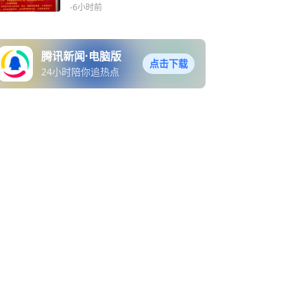
人去吃早餐，目的是传递邻
-6小时前
里温情
腾讯新闻·电脑版
点击下载
24小时陪你追热点