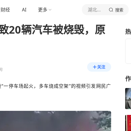
财经
AI
更多
湖北头条
搜索
致20辆汽车被烧毁，原
热
关注
号
作
段“一停车场起火，多车烧成空架”的视频引发网民广