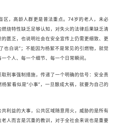
盲区，高龄人群更是普法重点。74岁的老人，未必
的燃烧特性缺乏足够认知，对失火的法律后果缺乏清
识的匮乏，也说明社会在安全宣传上仍需更细致、更
了也白说”；不能因为杨絮不是常见的引燃物，就觉
每一个人、每一个细节、每一个日常瞬间。
采取刑事强制措施，传递了一个明确的信号：安全责
杨絮看似是“小事”，一旦酿成大祸，就要为自己的
公共利益的大事，公共区域随意用火，威胁的是所有
位老人而言是沉重的教训，对于全社会来说也是重要