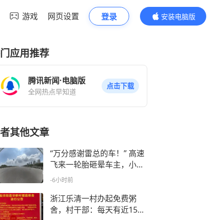
游戏
网页设置
登录
安装电脑版
内容更精彩
门应用推荐
腾讯新闻·电脑版
点击下载
全网热点早知道
者其他文章
“万分感谢雷总的车！” 高速
飞来一轮胎砸晕车主，小米
SU7自动靠边停车拨打12
-6小时前
0，断电解锁车门一气呵成
浙江乐清一村办起免费粥
舍，村干部：每天有近150