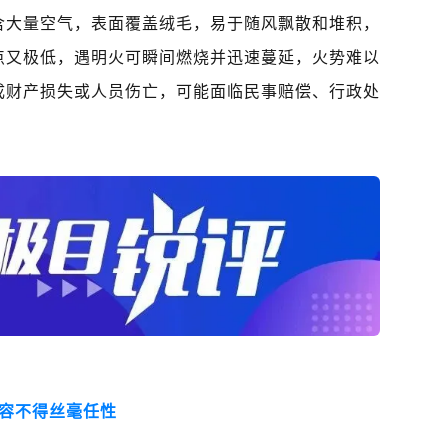
含大量空气，表面覆盖绒毛，易于随风飘散和堆积，
点又极低，遇明火可瞬间燃烧并迅速蔓延，火势难以
成财产损失或人员伤亡，可能面临民事赔偿、行政处
容不得丝毫任性