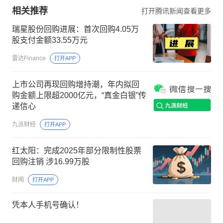
相关推荐
打开腾讯新闻查看更多
瑞星股份回购进展：首次回购4.05万
股支付金额33.55万元
雷达Finance
打开APP
上市公司再现回购增持潮，年内拟回
购金额上限超2000亿元，“真金白银”传
递信心
九派财经
打开APP
红太阳：完成2025年部分限制性股票
回购注销 涉16.99万股
财闻
打开APP
凭本人手机号确认！