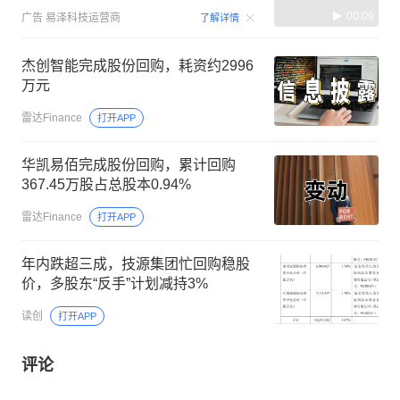
00:09
广告
易泽科技运营商
了解详情
杰创智能完成股份回购，耗资约2996
万元
雷达Finance
打开APP
华凯易佰完成股份回购，累计回购
367.45万股占总股本0.94%
雷达Finance
打开APP
年内跌超三成，技源集团忙回购稳股
价，多股东“反手”计划减持3%
读创
打开APP
评论