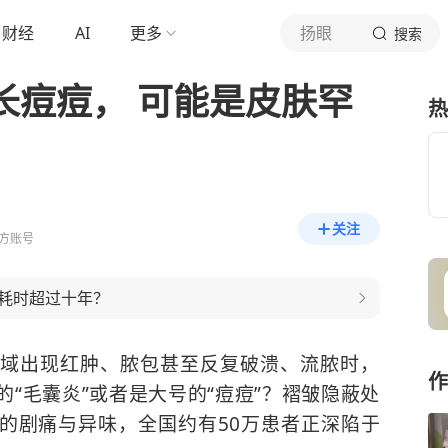
财经
AI
更多
扬眼
搜索
长痘痘， 可能是皮肤罕
热
关注
方账号
耗时超过十年？
域出现红肿、脓包甚至反复破溃、流脓时，
作
“毛囊炎”或者是大号的“痘痘”？褶皱隐蔽处
的剧痛与异味，全国约有50万患者正深陷于