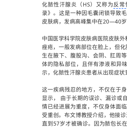
化脓性汗腺炎（HS）又称为
反常
录》。这是一种因毛囊闭锁导致毛
皮肤病，发病高峰集中在20—40
中国医学科学院皮肤病医院皮肤外
痤疮，一般发病部位在脸上，但化脓
生在腋下、腹股沟、会阴、肛周等
体的隐私部位，且伴有渗液和异味
示，化脓性汗腺炎患者从出现症状到
这一疾病残忍的地方，不仅在于身
显示， 由于长期的误诊、漏诊或
情已经进展为重度，不仅身体面
受重创。布文博教授介绍，他接诊
直到57岁才被确诊。因为脓包长