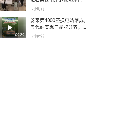
店：部分店铺排长队，外卖
-7小时前
爆单
蔚来第4000座换电站落成，
五代站实现三品牌兼容，萤
火虫加入蔚来换电朋友圈
00:20
-7小时前