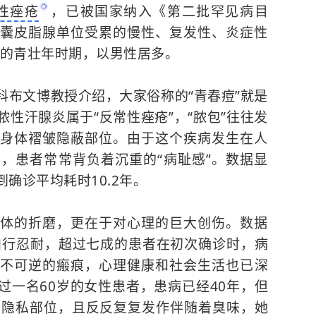
性痤疮
，已被国家纳入《第二批罕见病目
囊皮脂腺单位受累的慢性、复发性、炎症性
岁的青壮年时期，以男性居多。
科布文博教授介绍，大家俗称的“青春痘”就是
性汗腺炎属于“反常性痤疮”，“脓包”往往发
身体褶皱隐蔽部位。由于这个疾病发生在人
，患者常常背负着沉重的“病耻感”。数据显
确诊平均耗时10.2年。
体的折磨，更在于对心理的巨大创伤。数据
自行忍耐，超过七成的患者在初次确诊时，病
临不可逆的
瘢痕
，心理健康和社会生活也已深
过一名60岁的女性患者，患病已经40年，但
在隐私部位，且反反复复发作伴随着臭味，她