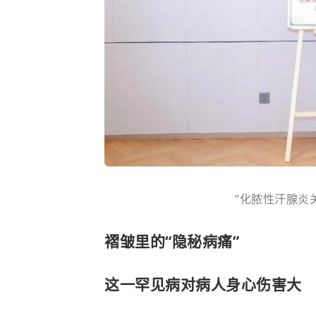
“化脓性汗腺炎
褶皱里的“隐秘病痛”
这一罕见病对病人身心伤害大