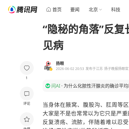
首页
要闻
北京
科技
“隐秘的角落”反复
见病
扬眼
2026-06-02 20:53
发布于
江苏
扬子晚报扬眼官
1
问AI
·
为什么化脓性汗腺炎的确诊平均
评论
当身体在腋窝、腹股沟、肛周等区
大家是不是也常常以为它只是严重的
反复溃疡、流脓，伴随着难以忍受