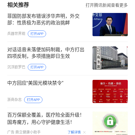
相关推荐
打开腾讯新闻查看更多
菲国防部发布错误涉华声明，外交
部：性质极为恶劣的政治挑衅
兵器世界观
打开APP
对话话音未落便加码制裁，中方打出
四项反制，多项措施即日生效
沉浮欧罗巴
打开APP
中方回应“美国光模块禁令”
浙商杂志
打开APP
百万保额全覆盖，医疗险全面升级！
国寿魔方，用心守护健康生活！
00:06
广告
鼎立健康小助手
了解详情