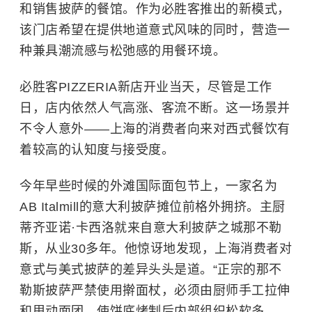
和销售披萨的餐馆。作为必胜客推出的新模式，
该门店希望在提供地道意式风味的同时，营造一
种兼具潮流感与松弛感的用餐环境。
必胜客PIZZERIA新店开业当天，尽管是工作
日，店内依然人气高涨、客流不断。
这一场景并
不令人意外——上海的消费者向来对西式餐饮有
着较高的认知度与接受度。
今年早些时候的外滩国际面包节上，一家名为
AB Italmill的意大利披萨摊位前格外拥挤。主厨
蒂齐亚诺·卡西洛就来自意大利披萨之城那不勒
斯，从业30多年。他惊讶地发现，上海消费者对
意式与美式披萨的差异头头是道。“正宗的那不
勒斯披萨严禁使用擀面杖，必须由厨师手工拉伸
和甩动面团，使饼底烤制后内部组织松软多