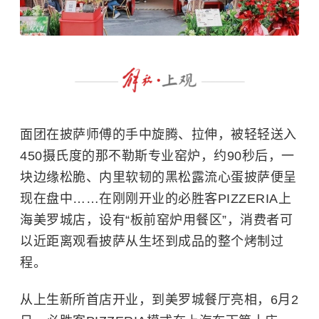
面团在披萨师傅的手中旋腾、拉伸，被轻轻送入
450摄氏度的那不勒斯专业窑炉，
约90秒后，一
块边缘松脆、内里软韧的黑松露流心蛋披萨便呈
现在盘中……在刚刚开业的必胜客PIZZERIA上
海美罗城店，设有“板前窑炉用餐区”，消费者可
以近距离观看披萨从生坯到成品的整个烤制过
程。
从上生新所首店开业，到美罗城餐厅亮相，6月2