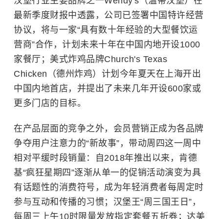
汉堡行业主要品牌之一Wendy's（温蒂汉堡）在
最新季度财报中透露，公司已签署中国特许经营
协议，将与一家“具有数十年经验的大型餐饮运
营商”合作，计划未来十年在中国内地开设1000
家餐厅；美式炸鸡品牌
Church's Texas
Chicken
（德州炸鸡）计划今年夏天在上海开出
中国内地首店，并提出了未来几年开设600家或
更多门店的目标。
在产品层面的竞争之外，会员营销正成为各品牌
争夺用户注意力的“新故事”，带动周四这一周中
相对平缓时段销量：
自2018年推出以来，肯德
基“疯狂星期四”逐渐从单一的促销活动演变为具
有话题性的消费符号，成为年轻消费者每周定时
参与互动和传播的习惯；汉堡王“周三国王日”，
每周三上午10时限量发放指定套餐五折券；达美