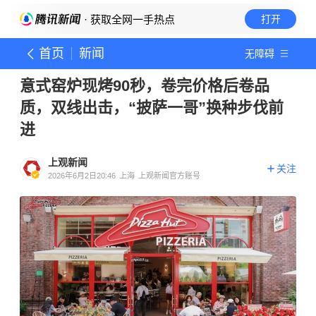
· 获取全网一手热点
打开
首页
新闻
无障碍
意式窑炉现烤90秒，卷完价格后卷品
质，双线出击，“披萨一哥”换种步伐前
进
上观新闻
关注
2026年6月2日20:46
上海
上观新闻官方账号