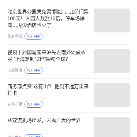
北京世界公园凭免票“翻红”，此前门票
100元！入园人数涨10倍，停车场爆
满…周边酒店也火了
北京商报
打开APP
视频丨外国游客来沪先去南外滩做衣
服 “上海定制”如何圈粉全球？
央视新闻
打开APP
商务部点赞“这有山”！他们不远万里来
打卡
吉地守望
打开APP
从双流机场出发，去看广大的世界