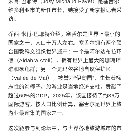
米肖·巴耶特（Josy Michaud Payet）是塞舌尔
维多利亚市的新任市长，她接受了新京报记者采
访。
乔西·米肖·巴耶特介绍，塞舌尔是世界上最小的
国家之一，人口十万人左右。塞舌尔拥有两个联
合国教科文组织世界遗产：一个是阿尔达布拉环
礁（Aldabra Atoll），拥有世界上最大的珊瑚环
礁和
象龟
群；另一个是玛依谷地自然保护区
（Vallée de Mai），被誉为“伊甸园”，生长着标
志性的
海椰子
。旅游业是当地经济支柱，贡献了
超过60%的GDP。2025年，该国接待了约36万
国际游客，按人口比例计算，塞舌尔是世界上旅
游业最密集的国家之一。
这次能参与到论坛中，与世界各地旅游城市的市