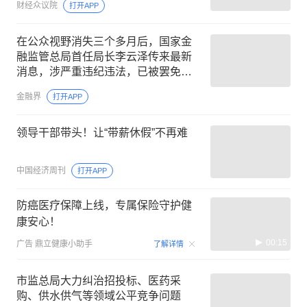
财经众议院
打开APP
在公众视野消失三个多月后，国家金
融监管总局首任局长李云泽传来最新
消息，涉严重违纪违法，已被罢免全
国人大代表，曾是首位“70后”正部级领
金融界
打开APP
导
领导干部带头！让“带薪休假”不再难
中国经济周刊
打开APP
防癌医疗保障上线，专属保险守护健
康安心！
00:15
广告
鼎立健康小助手
了解详情
市监总局大力纠治招投标、医药采
购、供水供气等领域公平竞争问题