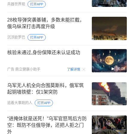
兵器世界观
打开APP
28枚导弹突袭基辅，多数未能拦截，
俄乌纵深打击再度升级
沉浮欧罗巴
打开APP
核验未通过,身份保障还未认证成功
00:08
广告
鼎立健康小助手
了解详情
乌军无人机全向合围莫斯科，俄军筑
起铜墙铁壁：仅1架突防
追着大事跑的人
打开APP
“进掩体就是送死！”乌军官怒骂后方防
空：既防不住俄导弹，还把人拒之门
外