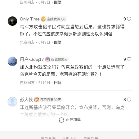
四川网友
6月3日
回复
Only Time
9
乌军方攻击俄平民时就应当想到后果，这也算求锤得
锤了，不过乌应该庆幸俄罗斯原则性比以色列强
北京网友
6月3日
回复
用户k3dpj17
9
加入北约就安全吗？乌克兰政客们的一个想法造就了
乌克兰今天的局面，老百姓的死活谁管？！
吉林网友
6月2日
回复
彭大侠
8
泽连斯基应该召集幕僚开会，宣布投降，否则，乌克
兰将成为俄罗斯的一个区。
正在加载
江西网友
6月3日
回复