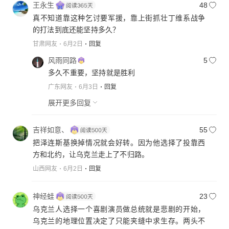
王永生
48
真不知道靠这种乞讨要军援，靠上街抓壮丁维系战争
的打法到底还能坚持多久？
甘肃网友
6月2日
回复
风雨同路
5
多久不重要，坚持就是胜利
广东网友
6月3日
回复
展开更多回复
吉祥如意、
55
把泽连斯基换掉情况就会好转。因为他选择了投靠西
方和北约，让乌克兰走上了不归路。
山西网友
6月2日
回复
神经蛙
23
乌克兰人选择一个喜剧演员做总统就是悲剧的开始，
乌克兰的地理位置决定了只能夹缝中求生存。两头不