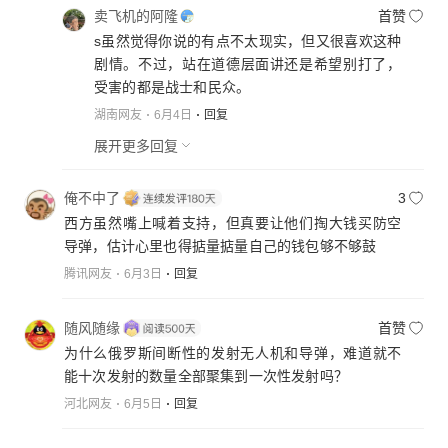
以名正言顺的，毫无顾忌的，打一场漂亮的闪电战。
卖飞机的阿隆
首赞
无数常规导弹洲际导弹毫无顾忌的攻入宣战国本土。
s虽然觉得你说的有点不太现实，但又很喜欢这种
那时的俄罗斯会给全世界一个大大的震惊。战争效果
剧情。不过，站在道德层面讲还是希望别打了，
达到了在全世界的威信也树立了。
受害的都是战士和民众。
湖南网友
6月4日
回复
展开更多回复
俺不中了
3
西方虽然嘴上喊着支持，但真要让他们掏大钱买防空
导弹，估计心里也得掂量掂量自己的钱包够不够鼓
腾讯网友
6月3日
回复
随风随缘
首赞
为什么俄罗斯间断性的发射无人机和导弹，难道就不
能十次发射的数量全部聚集到一次性发射吗？
河北网友
6月5日
回复