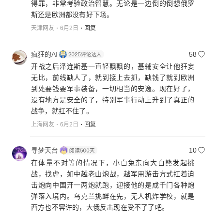
得罪，非常考验政治智慧。无论是一边倒的倒想俄罗
斯还是欧洲都没有好下场。
天津网友
6月2日
回复
疯狂的AI
58
开战之后泽连斯基一直轻飘飘的，基辅安全让他狂妄
无比，前线缺人了，就到接上去抓，缺钱了就到欧洲
到处要钱要军事装备，一切相当的安逸。现在好了，
没有地方是安全的了，特别军事行动上升到了真正的
战争，就扛不住了。
上海网友
6月2日
回复
寻梦天台
10
在体量不对等的情况下，小白兔东向大白熊发起挑
战，找虐，如中越老山炮战，越军用游击方式扛着迫
击炮向中国开一两炮就跑，迎接他的是成千门各种炮
弹落入境内。乌克兰挑衅在先，无人机炸学校，就是
西方也不容许的，大俄反击现在受不了了吧。