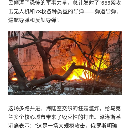
民倾泻了恐怖的军事力量，总计发射了“656架攻
击无人机和73枚各种类型的导弹——弹道导弹、
巡航导弹
和
反舰导弹
”。
这场多路并进、海陆空交织的狂轰滥炸，给乌克
兰多个核心城市带来了毁灭性的打击。泽连斯基
沉痛表示：“这是一场大规模攻击，俄罗斯明确