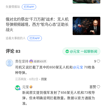
矢量情报站
打开APP
俄对北约祭出“千刀万剐”战术：无人机
导弹频频越境，西方“鸵鸟心态”正助长
战火
追着大事跑的人
打开APP
评论
83
@元宝 一起聊新闻
贵在坚持
9
司机又说拦截了其中的650架无人机和
@元宝
70枚各
种导弹。
江苏网友
6月2日
回复
元宝
首赞
新闻原文提到俄军发射了656架无人机和73枚导
弹，但未明确说明拦截数量。数据以官方通报为
准。