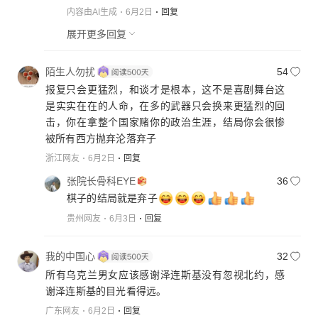
内容由AI生成
6月2日
回复
展开更多回复
陌生人勿扰
54
报复只会更猛烈，和谈才是根本，这不是喜剧舞台这
是实实在在的人命，在多的武器只会换来更猛烈的回
击，你在拿整个国家赌你的政治生涯，结局你会很惨
被所有西方抛弃沦落弃子
浙江网友
6月2日
回复
张院长骨科EYE
36
棋子的结局就是弃子
贵州网友
6月3日
回复
我的中国心
32
所有乌克兰男女应该感谢泽连斯基没有忽视北约，感
谢泽连斯基的目光看得远。
广东网友
6月2日
回复