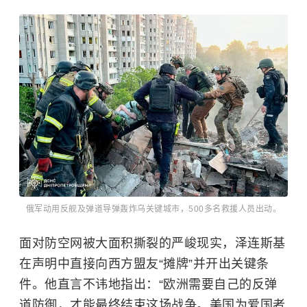
俄军动用反舰及弹道导弹轰炸乌关键城市，500多名救援人员出动。
面对防空网被大面积撕裂的严峻现实，泽连斯基
在声明中直接向西方盟友“摊牌”并开出关键条
件。他直言不讳地指出：“欧洲需要自己的反弹
道防御，才能最终结束这场战争。美国为爱国者