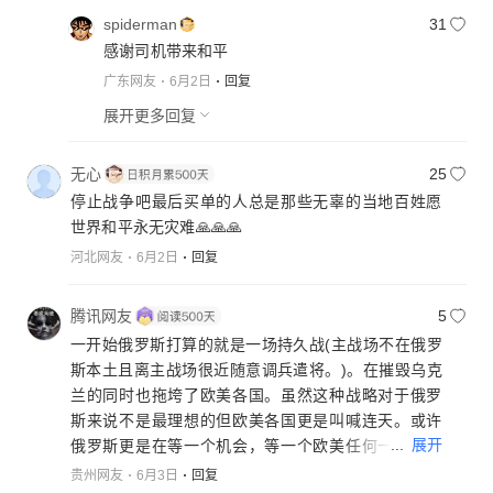
spiderman
31
感谢司机带来和平
广东网友
6月2日
回复
展开更多回复
无心
25
停止战争吧最后买单的人总是那些无辜的当地百姓愿
世界和平永无灾难🙏🙏🙏
河北网友
6月2日
回复
腾讯网友
5
一开始俄罗斯打算的就是一场持久战(主战场不在俄罗
斯本土且离主战场很近随意调兵遣将。)。在摧毁乌克
兰的同时也拖垮了欧美各国。虽然这种战略对于俄罗
斯来说不是最理想的但欧美各国更是叫喊连天。或许
...
展开
俄罗斯更是在等一个机会，等一个欧美任何一个国家
熬不住，忍不住宣布下场时的机会，到那时普京就可
贵州网友
6月3日
回复