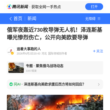
· 获取全网一手热点
打开
首页
新闻
无障碍
俄军夜轰近730枚导弹无人机！泽连斯基
曝光惨烈伤亡，公开向美欧要导弹
追着大事跑的人
关注
2026年6月2日20:43
河北
国际领域创作者
专题
·
聚焦俄乌战场动态
3357
阅读
问AI
·
泽连斯基向美欧求援后西方将如何回应？