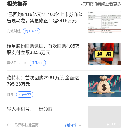
相关推荐
打开腾讯新闻查看更多
“已回购8416亿元”？400亿上市券商公
告现乌龙，紧急修正：是8416万元
九派财经
打开APP
瑞星股份回购进展：首次回购4.05万
股支付金额33.55万元
雷达Finance
打开APP
伯特利：首次回购29.61万股 金额达
795.23万元
财闻
打开APP
输入手机号：一键领取
00:15
广告
易泽科技运营商
了解详情