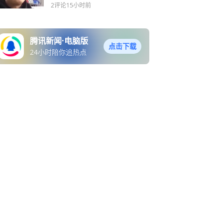
线，拆穿最新电诈骗局！
2评论
15小时前
腾讯新闻·电脑版
点击下载
24小时陪你追热点