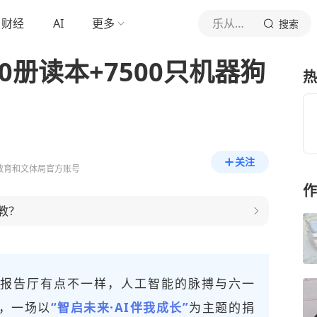
财经
AI
更多
乐从发布
搜索
0册读本+7500只机器狗
热
关注
教育和文体局官方账号
作
教？
学的报告厅有点不一样，人工智能的脉搏与六一
，一场以
“智启未来·AI伴我成长”
为主题的捐