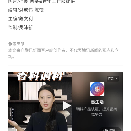
图片/孙良
团委&青年工作部
提供
编辑/洪成伟 陈恔
主编/段文利
监制/吴沛新
免责声明
本文来自腾讯新闻客户端创作者，不代表腾讯新闻的观点和立
场。
广告
了解详情