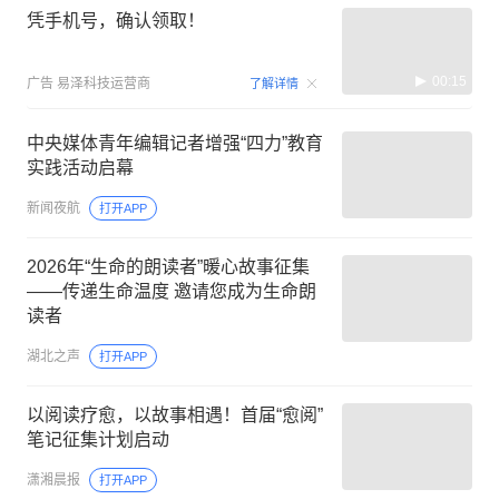
凭手机号，确认领取！
00:15
广告
易泽科技运营商
了解详情
中央媒体青年编辑记者增强“四力”教育
实践活动启幕
新闻夜航
打开APP
2026年“生命的朗读者”暖心故事征集
——传递生命温度 邀请您成为生命朗
读者
湖北之声
打开APP
以阅读疗愈，以故事相遇！首届“愈阅”
笔记征集计划启动
潇湘晨报
打开APP