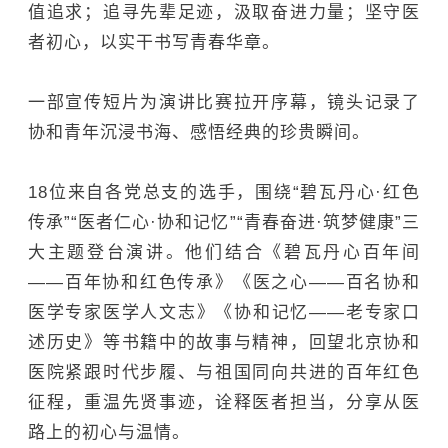
值追求；追寻先辈足迹，汲取奋进力量；坚守医
者初心，以实干书写青春华章。
一部宣传短片
为演讲比赛拉开序幕
，镜头记录了
协和青年沉浸书海、感悟经典的珍贵瞬间。
18位来自各党总支的选手，围绕“碧瓦丹心·红色
传承”“医者仁心·协和记忆”“青春奋进·筑梦健康”三
大主题登台演讲。他们
结合
《碧瓦丹心百年间
——百年协和红色传承》《医之心——百名协和
医学专家医学人文志》《协和记忆——老专家口
述历史》等书籍中的故事与精神，
回望
北京协和
医院
紧跟时代步履、与祖国同向共进的百年红色
征程，重温先贤事迹，诠释医者担当，分享从医
路上的初心与温情。