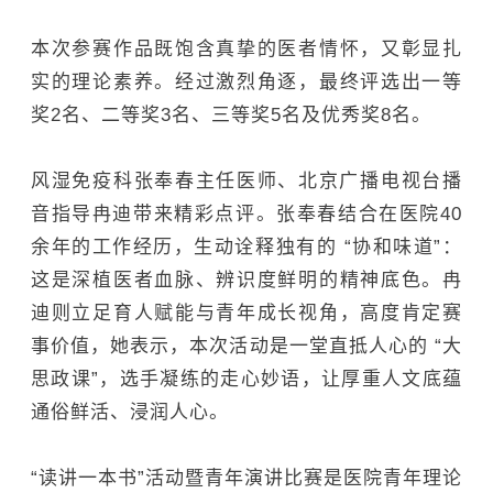
本次参赛作品既饱含真挚的医者情怀，又彰显扎
实的理论素养。经过激烈角逐，最终评选出一等
奖2名、二等奖3名、三等奖5名及优秀奖8名。
风湿免疫科
张奉春主任医师、北京广播电视台播
音指导冉迪带来精彩点评。
张奉春结合在医院40
余年的工作经历，生动诠释独有的 “协和味道”：
这是深植医者血脉、辨识度鲜明的精神底色。冉
迪则立足育人赋能与青年成长视角，高度肯定赛
事价值，她表示，本次活动是一堂直抵人心的 “大
思政课”，选手凝练的
走心妙语
，让厚重人文底蕴
通俗鲜活、浸润人心。
“读讲一本书”活动暨青年演讲比赛是医院青年理论