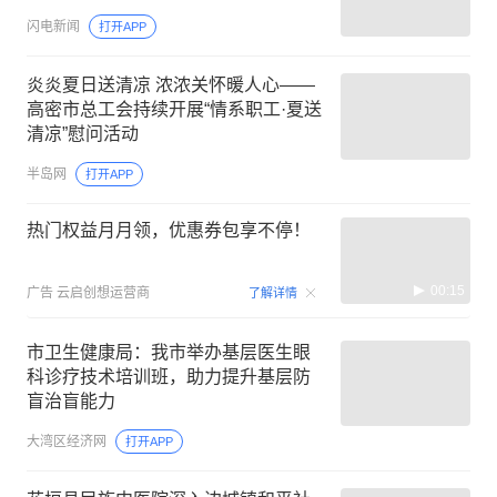
闪电新闻
打开APP
炎炎夏日送清凉 浓浓关怀暖人心——
高密市总工会持续开展“情系职工·夏送
清凉”慰问活动
半岛网
打开APP
热门权益月月领，优惠券包享不停！
00:15
广告
云启创想运营商
了解详情
市卫生健康局：我市举办基层医生眼
科诊疗技术培训班，助力提升基层防
盲治盲能力
大湾区经济网
打开APP