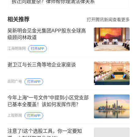
拆迁问题复杂？律师帮你理清法律关系
相关推荐
打开腾讯新闻查看更多
吴新明会见金光集团APP股东全球高
级顾问林政道
江海明珠网
打开APP
谢卫江与长三角等地企业家座谈
岳阳广电
打开APP
今年上海“一号文件”中提到小区党支部
已基本全覆盖！该如何发挥作用？
上观新闻
打开APP
注意了!这个选股工具，你一定要知