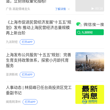
道，立刻领取量化指标!
00:18
广告
高能情绪龙头
了解详情
《上海市促进民营经济发展“十五五”规
划》发布 推动上海民营经济总量规模
再上新台阶
九派财经
打开APP
上海发布公共服务“十五五”规划：完善
生育支持政策体系，探索小月龄托育
服务
澎湃新闻
打开APP
人事动态 | 林挺峰已任台商投资区党工
委副书记
闽南网漳州
打开APP