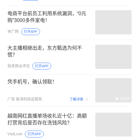
电商平台前员工利用系统漏洞，“0元
购”3000多件家电！
央广网
打开APP
大主播相继出走，东方甄选为何不
慌？
伯虎商业评论
打开APP
凭手机号，确认领取！
00:15
广告
易泽科技运营商
了解详情
越南网红直播单场收礼近十亿：高额
打赏背后是否存在洗钱风险？
VietLook
打开APP