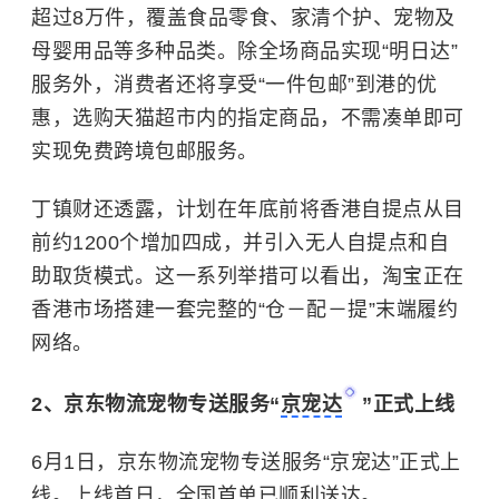
超过8万件，覆盖食品零食、家清个护、宠物及
母婴用品等多种品类。除全场商品实现“明日达”
服务外，消费者还将享受“一件包邮”到港的优
惠，选购天猫超市内的指定商品，不需凑单即可
实现免费跨境包邮服务。
丁镇财还透露，计划在年底前将香港自提点从目
前约1200个增加四成，并引入无人自提点和自
助取货模式。这一系列举措可以看出，淘宝正在
香港市场搭建一套完整的“仓－配－提”末端履约
网络。
2、
京东物流
宠物专送服务“
京宠达
”正式上线
6月1日，京东物流宠物专送服务“京宠达”正式上
线。上线首日，全国首单已顺利送达。