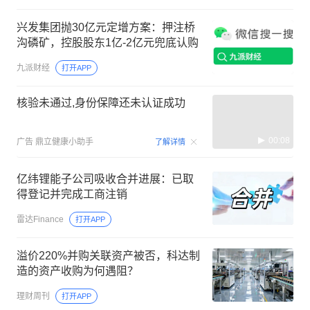
兴发集团抛30亿元定增方案：押注桥
沟磷矿，控股股东1亿-2亿元兜底认购
九派财经
打开APP
核验未通过,身份保障还未认证成功
00:08
广告
鼎立健康小助手
了解详情
亿纬锂能子公司吸收合并进展：已取
得登记并完成工商注销
雷达Finance
打开APP
溢价220%并购关联资产被否，科达制
造的资产收购为何遇阻？
理财周刊
打开APP