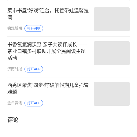
菜市书屋“好戏”连台，托管带娃温馨拉
满
锦观新闻
打开APP
书香氤氲润沃野 亲子共读伴成长——
茶业口镇多村联动开展全民阅读主题
活动
济南时报
打开APP
西秀区聚焦“四步棋”破解假期儿童托管
难题
金台资讯
打开APP
评论