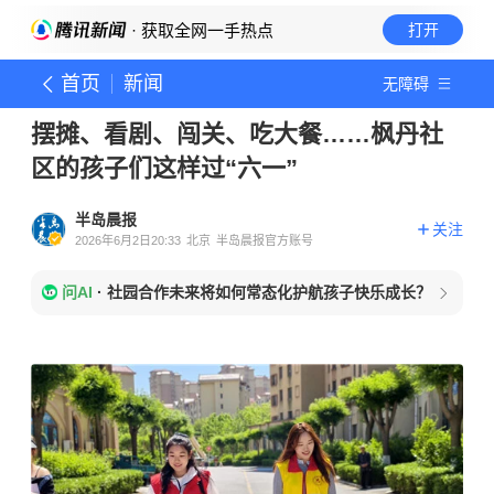
· 获取全网一手热点
打开
首页
新闻
无障碍
摆摊、看剧、闯关、吃大餐……枫丹社
区的孩子们这样过“六一”
半岛晨报
关注
2026年6月2日20:33
北京
半岛晨报官方账号
问AI
·
社园合作未来将如何常态化护航孩子快乐成长？