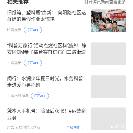
相关推荐
打开腾讯新闻查看更多
旧纸箱、塑料瓶“焕新”！向阳路社区这
群娃的暑假作业太惊艳
哈密发布
打开APP
“科普万家行”活动点燃社区科创热！静
安区OM亲子擂台赛首进石门二路街道
上海静安
打开APP
闵行：水润少年夏日时光，水务科普
走进爱心暑托班
上海水务海洋
打开APP
凭本人手机号：验证后获取！#运营商
业务
00:15
广告
云启创想运营商
了解详情