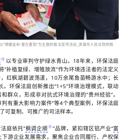
“情暖金秋·爱在重阳”为主题的普法宣传活动_清镇市人民法院供图
庭
以专业审判守护绿水青山。18年来，环保法庭
将“补植复绿、增殖放流”作为环境违法者的法定义
，红枫湖碧波荡漾，10万余尾鱼苗畅游水中；长
长。环保法庭创新推出“1+5”环境治理模式，联动
和群众，形成非对抗式环境治理的“贵州经验”。
审判有重大影响力案件”等4个典型案例，环保法庭
了可复制、可推广的司法样本。
法庭依托“
枫调企顺
”品牌，紧扣辖区铝产业“
富
上下游企业发展需求，聚焦企业合同履行、产权保