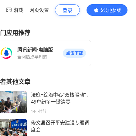
游戏
网页设置
登录
安装电脑版
内容更精彩
门应用推荐
腾讯新闻·电脑版
点击下载
全网热点早知道
者其他文章
法庭+综治中心“双核驱动”，
49户纷争一键清零
14小时前
修文县召开平安建设专题调
度会