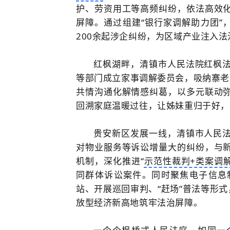
护、劳资用工等高频纠纷，依法高效
屏障。通过组建“银行家调解助力团”
200余起涉企纠纷，为区域产业注入法
红枫湖畔，清镇市人民法院红枫
等部门成立家事调解委员会，吸纳寨老
共情沟通化解情感纠葛，以多元联动
回溯家庭温暖过往，让姊妹重归于好，
贵安新区发展一线，清镇市人民
对物业服务等诉讼增量大的纠纷，与
机制，深化推进“
示范性裁判+类案调
同群体诉讼案件。同时聚焦电子信息
站、开展巡回审判、“赶场”普法等形式
放型经济新高地筑牢法治屏障。