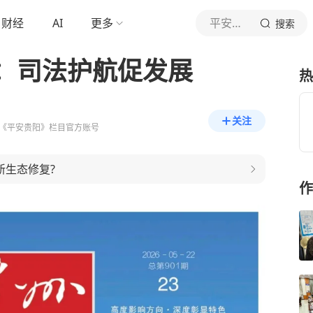
财经
AI
更多
平安贵阳
搜索
：司法护航促发展
热
关注
《平安贵阳》栏目官方账号
新生态修复?
作