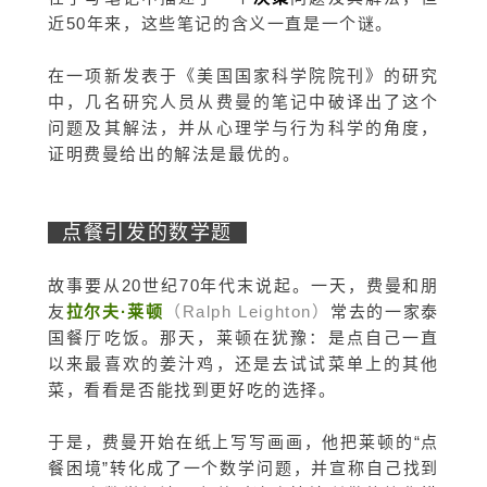
近50年来，这些笔记的含义一直是一个谜。
在一项新发表于《美国国家科学院院刊》的研究
中，几名研究人员
从费曼的笔记中破译出了这个
问题及其解法，并
从心理学与行为科学的角度，
证明费曼给出的解法是最优的。
点餐引发的数学题
故事要从20世纪70年代末说起。一天，费曼和朋
友
拉尔夫·莱顿
（Ralph Leighton）
常去的一家泰
国餐厅吃饭。那天，莱顿在犹豫：是点自己一直
以来最喜欢的姜汁鸡，还是去试试菜单上的其他
菜，看看是否能找到更好吃的选择。
于是，费曼开始在纸上写写画画，他把莱顿的“点
餐困境”转化成了一个数学问题，并宣称自己找到