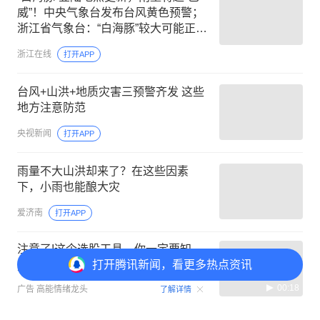
威”！中央气象台发布台风黄色预警；
浙江省气象台：“白海豚”较大可能正面
登陆，风雨影响时间长
浙江在线
打开APP
台风+山洪+地质灾害三预警齐发 这些
地方注意防范
央视新闻
打开APP
雨量不大山洪却来了？在这些因素
下，小雨也能酿大灾
爱济南
打开APP
注意了!这个选股工具，你一定要知
打开
腾讯新闻，看更多热点资讯
道，立刻领取量化指标!
00:18
广告
高能情绪龙头
了解详情