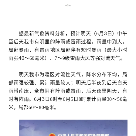
据最新气象资料分析，预计明天（6月
3
日）中午
至后天我市有明显的阵雨或雷雨过程，
雨量中到大，
局部暴雨，有雷雨地区局部伴有短时暴雨（最大小时
雨强
40
～
60
毫米）、
7
～
9
级雷雨大风等强对流天气。
明天我市为暖区对流性天气，降水分布不均，局
部雨强较强、累计雨量较大；明天后半夜到后天白天
雨带南压，全市阴有阵雨或雷雨，后天夜里阴天，有
时有阵雨。6月
3
日
8
时至6月
5
日
8
时累计雨量
30
～
50
毫
米，局部
60
～
80
毫米。