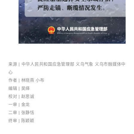
来源
|
中华人民共和国应急管理部 义乌气象 义乌市融媒体中
心
作者
| 林晓燕 小布
编辑 | 吴绎
校对
| 赵思诚
一审 | 金龙
二审 | 张静恬
终审 | 陈颖颖