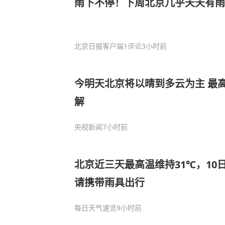
雨下不停！下周北京几乎天天有雨
北京日报客户端
1评论
3小时前
今明天北京将以晴到多云为主 最高
解
央视新闻
7小时前
北京近三天最高温维持31℃，10
请携带雨具出行
每日天气速览
9小时前