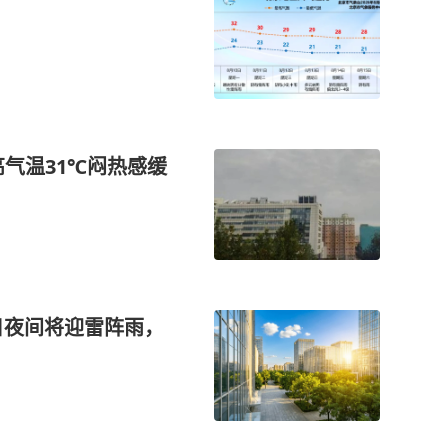
气温31℃闷热感缓
日夜间将迎雷阵雨，