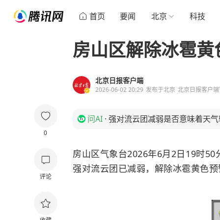
首页
要闻
北京
科技
房山区解除冰雹黄
北京日报客户端
2026-06-02 20:29
发布于
北京
北京日报客户端
问AI
·
强对流云团减弱是否意味着天气
0
房山区气象台2026年6月2日19时50
强对流云团已减弱，解除冰雹黄色预
评论