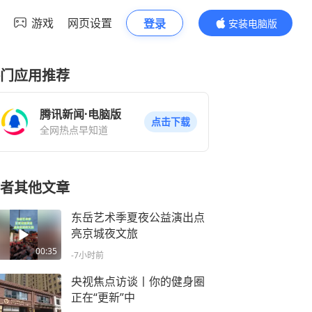
游戏
网页设置
登录
安装电脑版
内容更精彩
门应用推荐
腾讯新闻·电脑版
点击下载
全网热点早知道
者其他文章
东岳艺术季夏夜公益演出点
亮京城夜文旅
00:35
-7小时前
央视焦点访谈丨你的健身圈
正在“更新”中