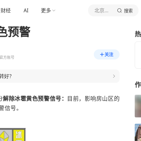
财经
AI
更多
北京日报客户端
搜索
色预警
热
关注
官方账号
转好？
作
分
解除冰雹黄色预警信号：
目前，影响房山区的
警信号。