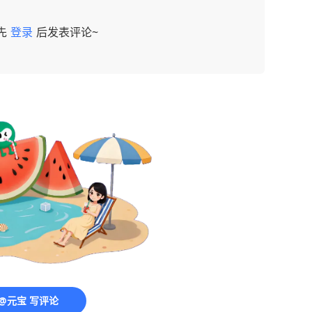
先
登录
后发表评论~
@元宝 写评论