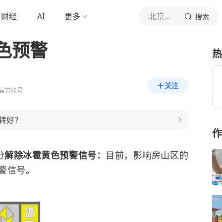
财经
AI
更多
北京日报客户端
搜索
色预警
热
关注
官方账号
转好？
作
分
解除冰雹黄色预警信号：
目前，影响房山区的
警信号。