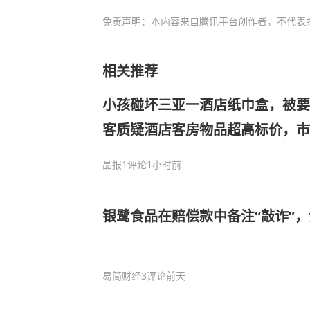
免责声明：本内容来自腾讯平台创作者，不代表
相关推荐
小孩碰坏三亚一酒店纸巾盒，被要
客质疑酒店客房物品超高标价，
晶报
1评论
1小时前
银鹭食品在赔偿款中备注“敲诈”
易简财经
3评论
前天