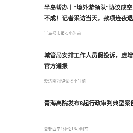
半岛帮办丨“境外游领队”协议成
不成！记者采访当天，款项连夜退
半岛都市报
-5小时前
城管局安排工作人员假投诉，虚增
官方通报
爱济南
76评论
-5小时前
青海高院发布8起行政审判典型案
夏都西宁
1评论
16小时前