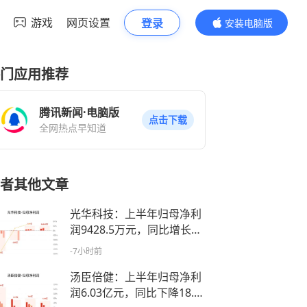
游戏
网页设置
登录
安装电脑版
内容更精彩
门应用推荐
腾讯新闻·电脑版
点击下载
全网热点早知道
者其他文章
光华科技：上半年归母净利
润9428.5万元，同比增长6
7.56%
-7小时前
汤臣倍健：上半年归母净利
润6.03亿元，同比下降18.1