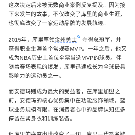
这次决定后来被无数商业案例反复提及。因为接
下来发生的故事，不仅改变了库里的商业生涯，
也彻底改变了一家运动品牌的发展轨迹。
2015年，库里率领
金州勇士
夺得总冠军，并
获得职业生涯首个常规赛MVP。一年之后，他又
成为
NBA
历史上首位全票当选MVP的球员。伴
随着赛场表现的爆发，库里迅速成长为全球最具
影响力的运动员之一。
而安德玛则成为最大的受益者，在库里加盟之
前，安德玛的核心优势集中在功能服饰领域。篮
球业务规模有限，在消费者心中的品牌认知更多
停留在紧身衣和训练装备。
但库里的横空出世改变了一切，库里一代签名鞋