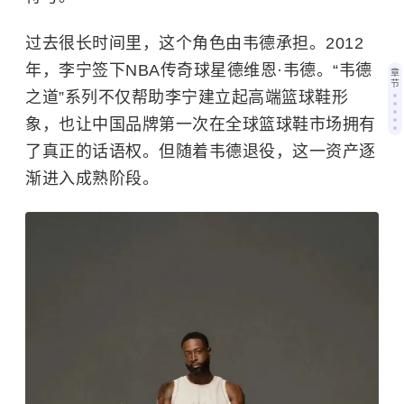
过去很长时间里，这个角色由韦德承担。2012
年，李宁签下NBA传奇球星德维恩·韦德。“韦德
章
节
之道”系列不仅帮助李宁建立起高端篮球鞋形
象，也让中国品牌第一次在全球篮球鞋市场拥有
了真正的话语权。但随着韦德退役，这一资产逐
渐进入成熟阶段。