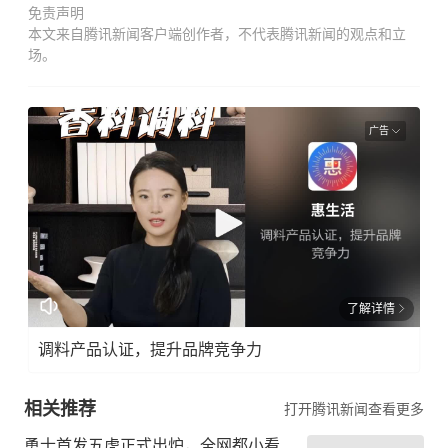
免责声明
本文来自腾讯新闻客户端创作者，不代表腾讯新闻的观点和立
场。
广告
了解详情
调料产品认证，提升品牌竞争力
相关推荐
打开腾讯新闻查看更多
勇士首发五虎正式出炉，全网都小看