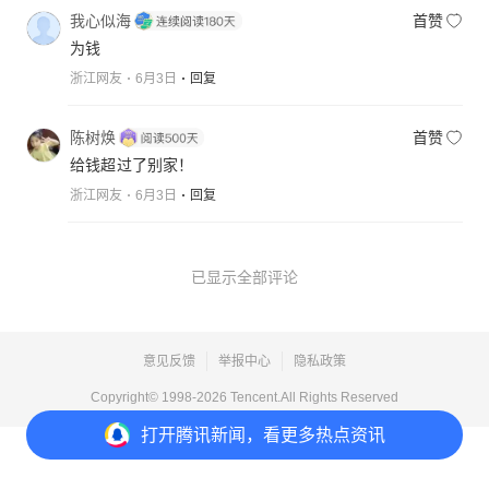
我心似海
首赞
为钱
浙江网友
6月3日
回复
陈树焕
首赞
给钱超过了别家！
浙江网友
6月3日
回复
已显示全部评论
意见反馈
举报中心
隐私政策
Copyright© 1998-
2026
Tencent.All Rights Reserved
打开
腾讯新闻，看更多热点资讯