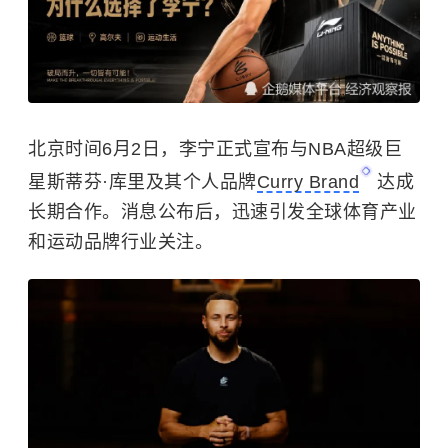
北京时间6月2日，李宁正式宣布与NBA超级巨
星斯蒂芬·库里及其个人品牌
Curry Brand
达成
长期合作。消息公布后，迅速引发全球体育产业
和运动品牌行业关注。