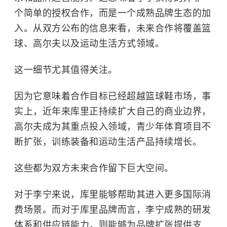
个简单的授权合作，而是一个成熟品牌生态的加
入。从双方公布的信息来看，未来合作将覆盖篮
球、高尔夫以及运动生活方式领域。
这一细节尤其值得关注。
因为它意味着合作目标已经超越篮球鞋市场，事
实上，近年来库里正持续扩大自己的商业边界，
高尔夫成为其重点投入领域，青少年体育项目不
断扩张，训练装备和运动生活产品持续增长。
这些都为双方未来合作留下巨大空间。
对于李宁来说，库里能够帮助其进入更多国际消
费场景。而对于库里品牌而言，李宁成熟的研发
体系和供应链能力，则能够为品牌扩张提供支