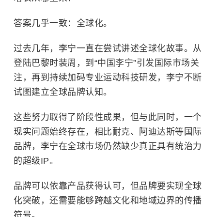
答案几乎一致：全球化。
过去几年，李宁一直在尝试讲述全球化故事。从
登陆巴黎时装周，到“中国李宁”引发国际市场关
注，再到持续加码专业运动科技研发，李宁不断
试图建立全球品牌认知。
这些努力取得了阶段性成果，但与此同时，一个
现实问题始终存在，相比耐克、阿迪达斯等国际
品牌，李宁在全球市场仍然缺少真正具有统治力
的超级IP。
品牌可以依靠产品获得认可，但品牌要实现全球
化突破，还需要能够跨越文化和地域边界的传播
符号。