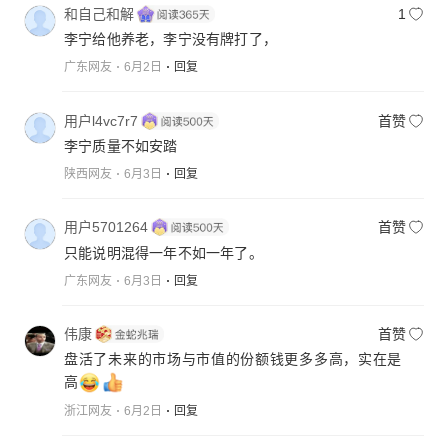
和自己和解
1
李宁给他养老，李宁没有牌打了，
广东网友
6月2日
回复
用户l4vc7r7
首赞
李宁质量不如安踏
陕西网友
6月3日
回复
用户5701264
首赞
只能说明混得一年不如一年了。
广东网友
6月3日
回复
伟康
首赞
盘活了未来的市场与市值的份额钱更多多高，实在是
高
浙江网友
6月2日
回复