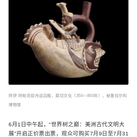
阿伊·阿帕克驭舟运囚瓶，莫切文化（350—850年），秘鲁拉尔科
博物馆
6月1日中午起，“世界树之巅：美洲古代文明大
展”开启正价票出票，观众可购买7月9日至7月31