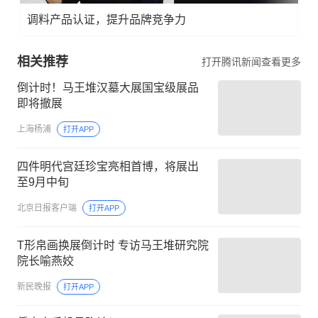
调料产品认证，提升品牌竞争力
相关推荐
打开腾讯新闻查看更多
倒计时！马王堆汉墓大展国宝级展品
即将撤展
上海杨浦
打开APP
四件明代宫廷珍宝亮相首博，将展出
至9月中旬
北京日报客户端
打开APP
T形帛画换展倒计时 专访马王堆研究院
院长喻燕姣
新民晚报
打开APP