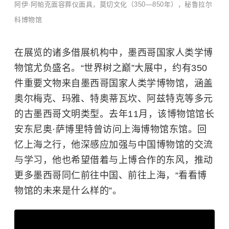
阿伊·阿帕克面容葬仪面具，莫切文化（350—850年），秘鲁拉尔
科博物馆
在展览的诸多借展机构中，墨西哥国家人类学博
物馆尤负盛名。“世界树之巅”大展中，约有350
件重要文物来自墨西哥国家人类学博物馆，涵盖
奥尔梅克、
玛雅
、特奥蒂瓦坎、阿兹特克等多元
的古墨西哥文明类型。去年11月，该博物馆馆长
安东尼奥·萨博里特曾访问
上海博物馆
东馆。回
忆上海之行，他深感应加强与中国博物馆的交流
与学习，他也希望借着与上博合作的东风，推动
更多墨西哥同仁前往中国、前往上海，“看看博
物馆的未来是什么样的”。