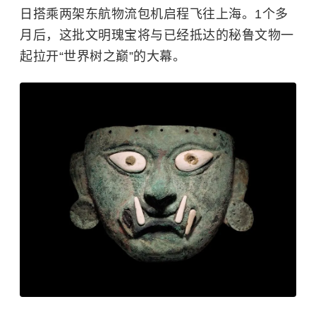
日搭乘两架东航物流包机启程飞往上海。1个多
月后，这批文明瑰宝将与已经抵达的秘鲁文物一
起拉开“世界树之巅”的大幕。