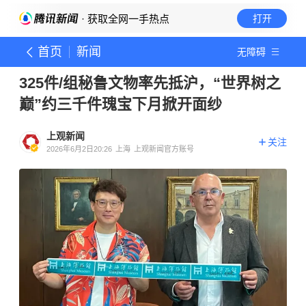
· 获取全网一手热点
打开
首页
新闻
无障碍
325件/组秘鲁文物率先抵沪，“世界树之
巅”约三千件瑰宝下月掀开面纱
上观新闻
关注
2026年6月2日20:26
上海
上观新闻官方账号