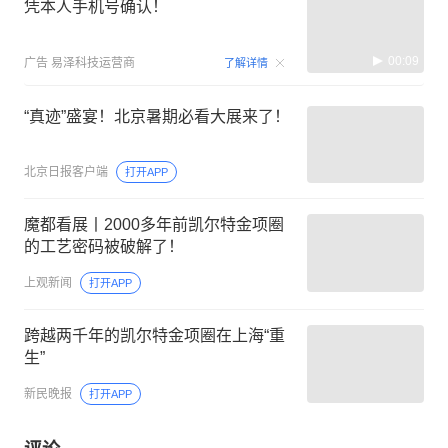
凭本人手机号确认！
00:09
广告
易泽科技运营商
了解详情
“真迹”盛宴！北京暑期必看大展来了！
北京日报客户端
打开APP
魔都看展丨2000多年前凯尔特金项圈
的工艺密码被破解了！
上观新闻
打开APP
跨越两千年的凯尔特金项圈在上海“重
生”
新民晚报
打开APP