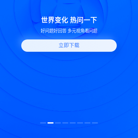
致
世界变化 热问一下
好问题好回答 多元视角看问题
立即下载