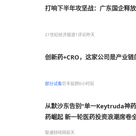
打响下半年攻坚战：广东国企释放
21世纪经济报道
1评论
昨天
创新药+CRO，这家公司是产业
部分试看
巨丰投顾
6小时前
从默沙东告别“单一Keytruda神
药崛起 新一轮医药投资浪潮席卷
智通财经网
前天