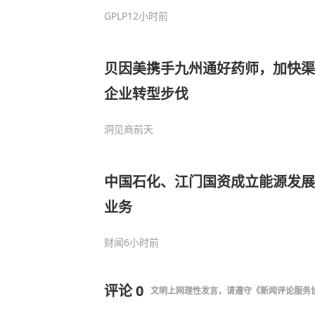
GPLP
12小时前
贝因美携手九州通好药师，加快渠
企业转型步伐
洞见商
前天
中国石化、江门国资成立能源发展
业务
财闻
6小时前
评论
0
文明上网理性发言，请遵守
《新闻评论服务