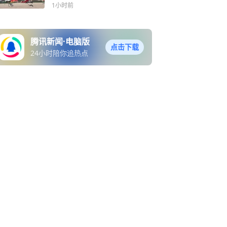
能量释放
1小时前
腾讯新闻·电脑版
点击下载
24小时陪你追热点