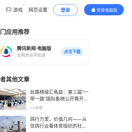
游戏
网页设置
登录
安装电脑版
内容更精彩
门应用推荐
腾讯新闻·电脑版
点击下载
全网热点早知道
者其他文章
丝路棋缘汇龟兹：第三届“一
带一路”国际象棋公开赛开启
第二、第三轮角逐
1小时前
鸽行万里，价值几何——从
信鸽行业看体育组织的社会