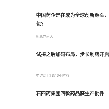
中国药企是在成为全球创新源头，
包？
新康界
前天
试探之后加码布局，步长制药开启
中访网
1评论
13小时前
石四药集团四款药品获生产批件