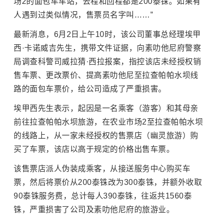
场2的面包车车站，去程和回程都是200泰铢。如果有
人遇到过类似情况，售票员名字叫……”
最新消息，6月2日上午10时，该公司董事总经理埃甲
西·卡诺威吉先生，携带文件证据，向素叻他尼府警察
局调查科警司威拉猜·西拉报案，指控该店未经授权销
售车票、更改票价、提高素叻他尼至拉查帕帕水坝线
路的面包车票价，给公司造成了严重损害。
埃甲西先生表示，起因是一名乘客（游客）和其母亲
前往拉查帕帕水坝旅游，在农业市场2至拉查帕帕水坝
的线路上，从一家未经授权的售票店（幽灵旅游）购
买了车票，该店以高于规定的价格出售车票。
该售票店派人伪装成乘客，从接送服务中心购买车
票，然后将票价从200泰铢改为300泰铢，并额外收取
90泰铢服务费，总计每人390泰铢，往返共1560泰
铢，严重损害了公司及素叻他尼府的旅游业。