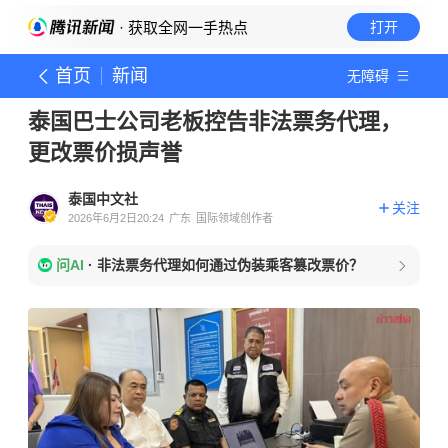
· 获取全网一手热点
打开
首页
新闻
无障碍
泰国巴士公司老板控告非法票务代理，
更改票价损声誉
泰国中文社
关注
2026年6月2日20:24
广东
国际领域创作者
问AI
·
非法票务代理如何通过伪装乘客篡改票价？