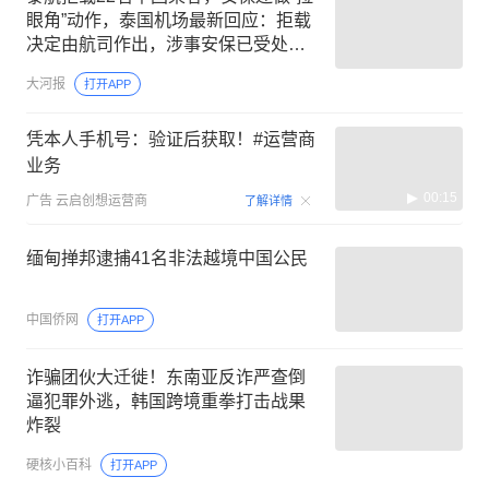
眼角”动作，泰国机场最新回应：拒载
决定由航司作出，涉事安保已受处
分；亲历者：承诺免费改签未兑现
大河报
打开APP
凭本人手机号：验证后获取！#运营商
业务
00:15
广告
云启创想运营商
了解详情
缅甸掸邦逮捕41名非法越境中国公民
中国侨网
打开APP
诈骗团伙大迁徙！东南亚反诈严查倒
逼犯罪外逃，韩国跨境重拳打击战果
炸裂
硬核小百科
打开APP