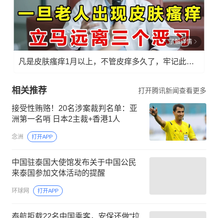
了解详情
凡是皮肤瘙痒1月以上，不管皮痒多久了，牢记此法，快！准！狠！
相关推荐
打开腾讯新闻查看更多
接受性贿赂！20名涉案裁判名单：亚
洲第一名哨 日本2主裁+香港1人
念洲
打开APP
中国驻泰国大使馆发布关于中国公民
来泰国参加文体活动的提醒
环球网
打开APP
泰航拒载22名中国乘客，安保还做“拉