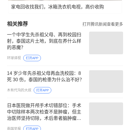
家电回收找我们，冰箱洗衣机电视，高价收购
相关推荐
打开腾讯新闻查看更多
一个中学生先杀祖父母、再到校园扫
射，泰国这片土地，到底在养什么样
的恶魔？
环球译视
打开APP
14 岁少年先杀祖父母再血洗校园：8
死 30 伤，泰国的枪患为什么治不好？
木有代沟的大叔
打开APP
日本医院做开颅手术切错部位：手术
中切除样本两次检查不是肿瘤，但主
治医师坚持切除，术后患者脑肿瘤完
好无损，目前已无法自主呼吸
南国早报
打开APP