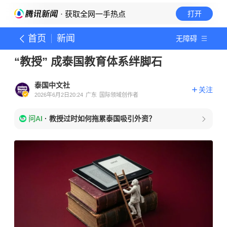
· 获取全网一手热点
打开
首页
新闻
无障碍
“教授” 成泰国教育体系绊脚石
泰国中文社
关注
2026年6月2日20:24
广东
国际领域创作者
问AI
·
教授过时如何拖累泰国吸引外资？