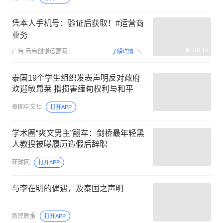
凭本人手机号：验证后获取！#运营商
业务
00:15
广告
云启创想运营商
了解详情
泰国19个学生组织发表声明反对政府
欢迎敏昂莱 指损害缅甸权利与和平
泰国中文社
打开APP
学术圈“爽文男主”翻车：剑桥最年轻黑
人教授被曝履历造假后辞职
环球网
打开APP
与李在明的偶遇，及泰国之声明
新民晚报
打开APP