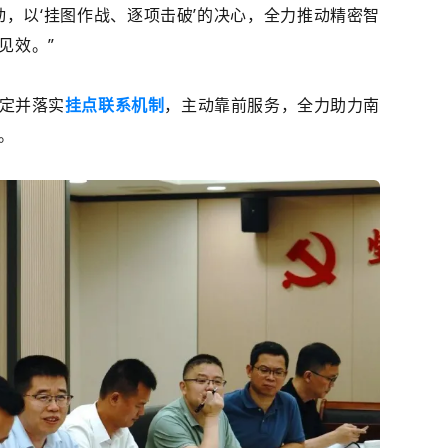
动，以
‘
挂图作战、逐项击破
’
的决心，全力推动精密智
见效。
”
定并落实
挂点联系机制
，主动靠前服务，全力助力南
。