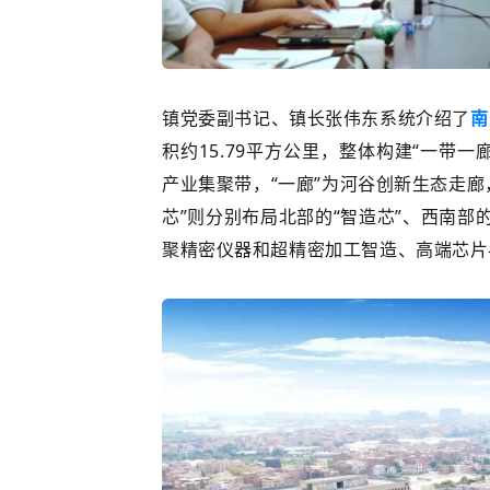
镇党委副书记、镇长张伟东系统介绍了
南
积约
15.79
平方公里，整体构建
“
一带一
产业集聚带，
“
一廊
”
为河谷创新生态走廊
芯
”
则分别布局北部的
“
智造芯
”
、西南部
聚精密仪器和超精密加工智造、高端芯片