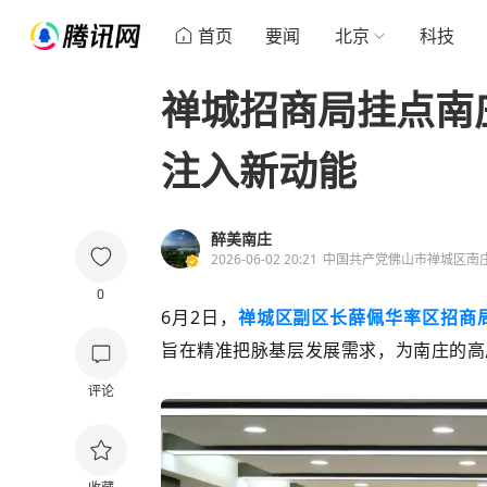
首页
要闻
北京
科技
禅城招商局挂点南
注入新动能
醉美南庄
2026-06-02 20:21
中国共产党佛山市禅城区南
0
6
月
2
日，
禅城区副区长薛佩华率区招商
旨在精准把脉基层发展需求，
为南庄的
高
评论