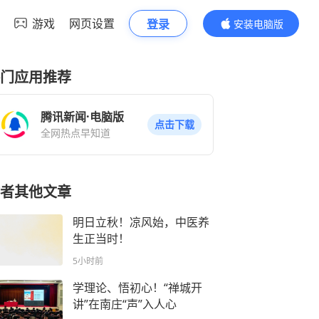
游戏
网页设置
登录
安装电脑版
内容更精彩
门应用推荐
腾讯新闻·电脑版
点击下载
全网热点早知道
者其他文章
明日立秋！凉风始，中医养
生正当时！
5小时前
学理论、悟初心！“禅城开
讲”在南庄“声”入人心