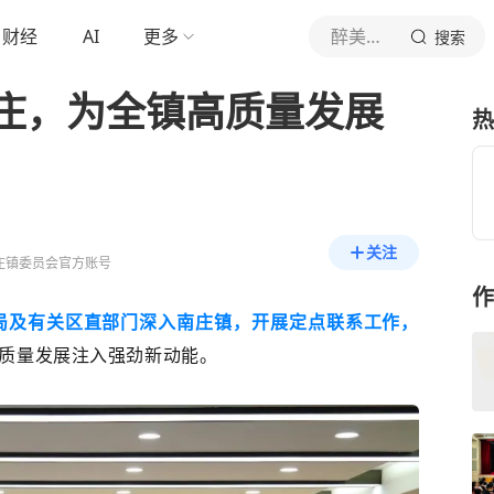
财经
AI
更多
醉美南庄
搜索
庄，为全镇高质量发展
热
关注
庄镇委员会官方账号
作
局及有关区直部门深入南庄镇，开展定点联系工作，
质量发展注入强劲新动能
。