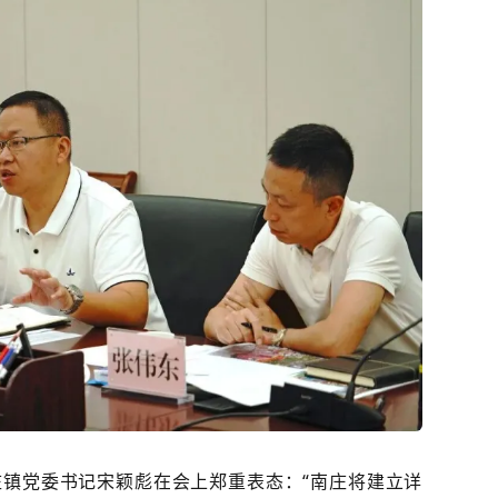
庄镇党委书记宋颖彪在会上郑重表态：
“
南庄将建立详