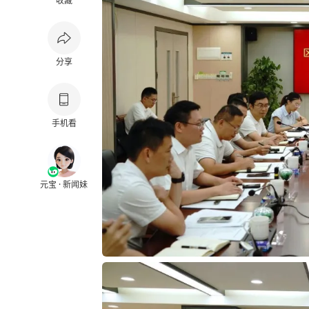
收藏
分享
手机看
元宝 · 新闻妹