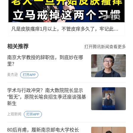
了解详情
凡是皮肤瘙痒1月以上，不管皮痒多久了，牢记此法，快！准！狠！
相关推荐
打开腾讯新闻查看更多
南京大学教授的辞职信，到底妙在哪
里？
麦杰逊
打开APP
学术与行政冲突？南大数院院长显示
“暂无”，原院长喻良招生季还座谈强基
新生
上观新闻
打开APP
80后肖甫，履新南京邮电大学校长